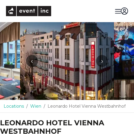
eventinc
‹
›
Locations
Wien
Leonardo Hotel Vienna Westbahnhof
LEONARDO HOTEL VIENNA
WESTBAHNHOF