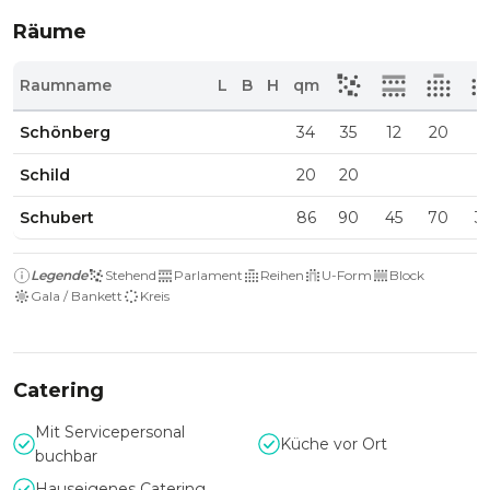
Räume
Raumname
L
B
H
qm
Schönberg
34
35
12
20
Schild
20
20
Schubert
86
90
45
70
3
Legende
Stehend
Parlament
Reihen
U-Form
Block
Gala / Bankett
Kreis
Catering
Mit Servicepersonal
Küche vor Ort
buchbar
Hauseigenes Catering