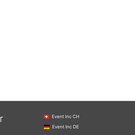
r
Event Inc CH
Event Inc DE