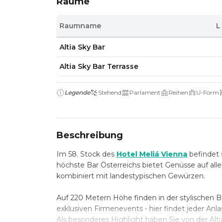
Räume
Raumname
L
Altia Sky Bar
Altia Sky Bar Terrasse
Legende
Stehend
Parlament
Reihen
U-Form
Beschreibung
Im 58. Stock des
Hotel Meliá Vienna
befindet s
höchste Bar Österreichs bietet Genüsse auf alle
kombiniert mit landestypischen Gewürzen.
Auf 220 Metern Höhe finden in der stylischen Ba
exklusiven Firmenevents - hier findet jeder Anl
Als besonderes Highlight haben Sie von der Alt