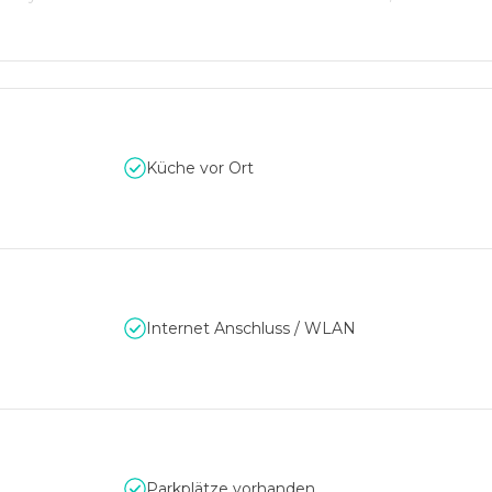
h das Altia Restaurant, ein Stockwerk tiefer, mit köstlichen S
ent zur Verfügung.
Küche vor Ort
Internet Anschluss / WLAN
Parkplätze vorhanden