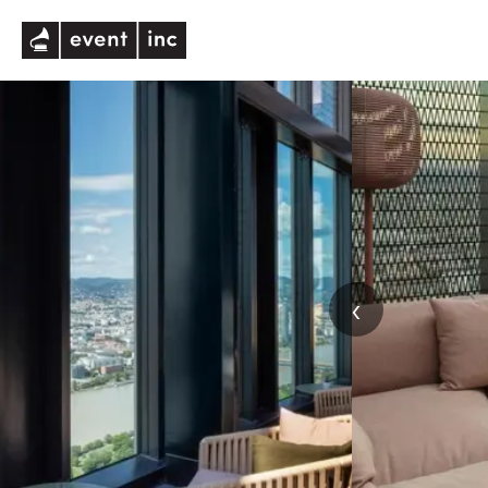
eventinc
‹