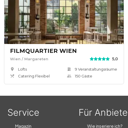
FILMQUARTIER WIEN
5,0
Wien
/ Margareten
Lofts
9
Veranstaltungsräum
e
Catering Flexibel
150
Gäste
Service
Für Anbiete
Magazin
Wie inseriere ich?