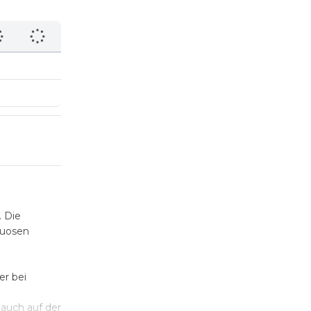
. Die
tuosen
er bei
 auch auf der