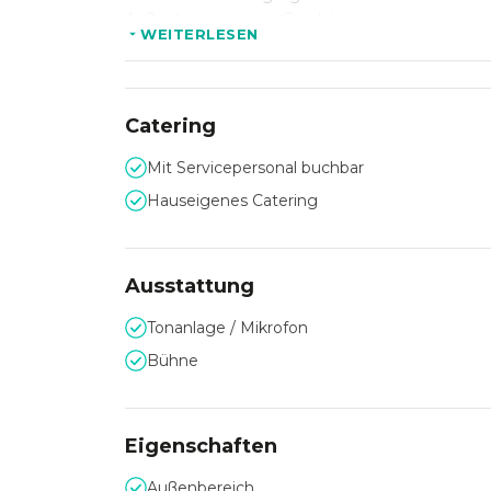
Außenterrasse genießen können.
WEITERLESEN
Neben der 57Lounge steht Ihnen zudem auch noc
einem internationalen Weinsortiment für Ihr Ev
Catering
Mit Servicepersonal buchbar
Hauseigenes Catering
Ausstattung
Tonanlage / Mikrofon
Bühne
Eigenschaften
Außenbereich