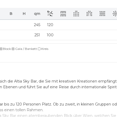
B
H
qm
245
120
251
100
Block
Gala / Bankett
Kreis
ich die Altia Sky Bar, die Sie mit kreativen Kreationen empfängt
n Ebenen und führt Sie auf eine Reise durch internationale Spiri
r bis zu 120 Personen Platz. Ob zu zweit, in kleinen Gruppen od
ass einen tollen Rahmen.
ia Sky Bar einen atemberaubenden Blick über Wien, welchen Sie