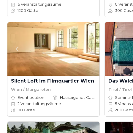
6
Veranstaltungsräume
0
Veranst
1200
Gäste
300
Gäst
Silent Loft im Filmquartier Wien
Das Walc
Wien / Margareten
Tirol / Tirol
Eventlocation
Hauseigenes Catering
Seminar
2
Veranstaltungsräume
5
Veranst
80
Gäste
200
Gäst