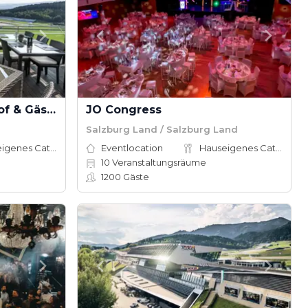
Landhotel Schönberghof & Gästehaus Enzinger
JO Congress
Salzburg Land / Salzburg Land
Hauseigenes Catering
Eventlocation
Hauseigenes Catering
10
Veranstaltungsräume
1200
Gäste