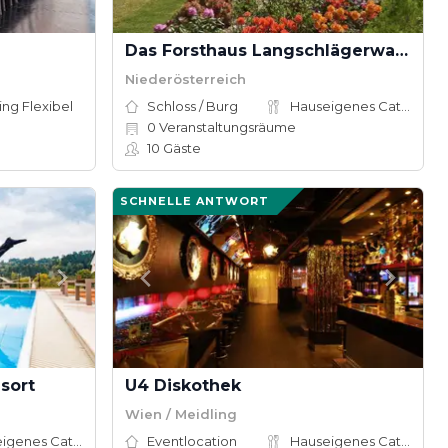
Das Forsthaus Langschlägerwald
Niederösterreich
ing Flexibel
Schloss / Burg
Hauseigenes Catering
0
Veranstaltungsräume
10
Gäste
SCHNELLE ANTWORT
sort
U4 Diskothek
Wien / Meidling
Hauseigenes Catering
Eventlocation
Hauseigenes Catering