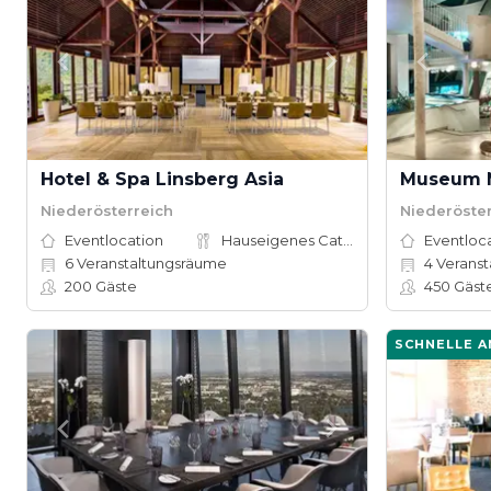
Hotel & Spa Linsberg Asia
Museum N
Niederösterreich
Niederöste
Eventlocation
Hauseigenes Catering
Eventloc
6
Veranstaltungsräume
4
Veranst
200
Gäste
450
Gäst
SCHNELLE 