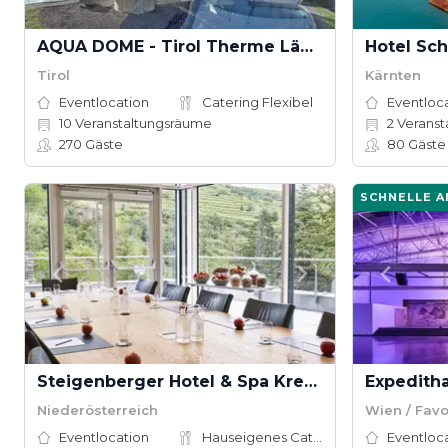
AQUA DOME - Tirol Therme Längenfeld
Hotel Sch
Tirol
Kärnten
Eventlocation
Catering Flexibel
Eventloc
10
Veranstaltungsräume
2
Veranst
270
Gäste
80
Gäste
SCHNELLE 
Steigenberger Hotel & Spa Krems
Expeditha
Niederösterreich
Wien / Favo
Eventlocation
Hauseigenes Catering
Eventloc