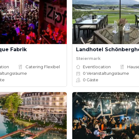
que Fabrik
Steiermark
ation
Catering Flexibel
Eventlocation
altungsräume
0
Veranstaltungsräume
te
0
Gäste