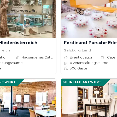
iederösterreich
rreich
Salzburg Land
ation
Hauseigenes Catering
Eventlocation
Cater
altungsräume
6
Veranstaltungsräume
e
300
Gäste
ANTWORT
SCHNELLE ANTWORT