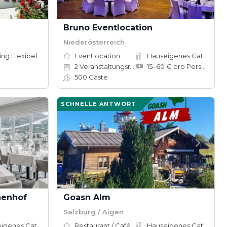
Bruno Eventlocation
Niederösterreich
ing Flexibel
Eventlocation
Hauseigenes Catering
2
Veranstaltungsräume
15–60 € pro Person
500
Gäste
SCHNELLE ANTWORT
henhof
Goasn Alm
Salzburg / Aigen
Hauseigenes Catering
Restaurant / Café
Hauseigenes Catering