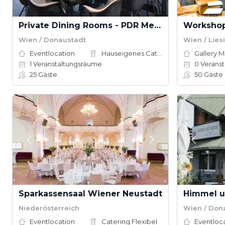
Private Dining Rooms - PDR Meliá Vienna
Wien / Donaustadt
Wien / Lies
Eventlocation
Hauseigenes Catering
Gallery 
1
Veranstaltungsräume
0
Veranst
25
Gäste
50
Gäste
Sparkassensaal Wiener Neustadt
Himmel u
Niederösterreich
Wien / Don
Eventlocation
Catering Flexibel
Eventloc