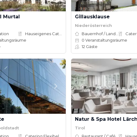
l Murtal
Gillausklause
Niederösterreich
ation
Hauseigenes Catering
Bauernhof / Landhaus
Cater
altungsräume
0
Veranstaltungsräume
e
12
Gäste
te
Natur & Spa Hotel Lärc
poldstadt
Tirol
ation
Catering Flexibel
Restaurant / Café