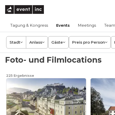
eventinc
Tagung & Kongress
Events
Meetings
Team
Stadt
Anlass
Gäste
Preis pro Person
Foto- und Filmlocations
225
Ergebnisse