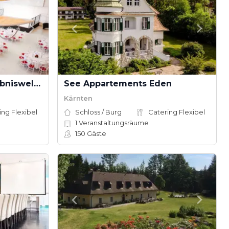
Ferdinand Porsche Erlebniswelten fahr(T)raum
See Appartements Eden
Kärnten
ing Flexibel
Schloss / Burg
Catering Flexibel
1
Veranstaltungsräume
150
Gäste