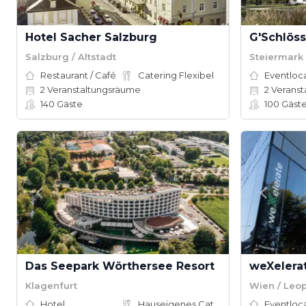
Hotel Sacher Salzburg
G'Schlöss
Salzburg / Altstadt
Steiermark
Restaurant / Café
Catering Flexibel
Eventloc
2
Veranstaltungsräume
2
Veranst
140
Gäste
100
Gäst
Das Seepark Wörthersee Resort
weXelera
Klagenfurt
Wien / Leo
Hotel
Hauseigenes Catering
Eventloc