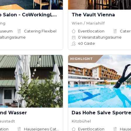
Workshop Salon - CoWorkingLoft
The Vault Vienna
ing
Wien / Mariahilf
Museum
Catering Flexibel
Eventlocation
Cater
altungsräume
0
Veranstaltungsräume
40
Gäste
HIGHLIGHT
nd Wasser
Das Hohe Salve Sportre
austadt
Kitzbühel
ation
Hauseigenes Catering
Eventlocation