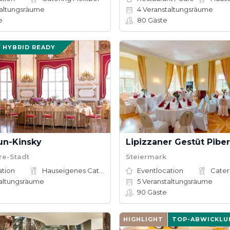
altungsräume
4
Veranstaltungsräume
e
80
Gäste
/ HYBRID READY
un-Kinsky
Lipizzaner Gestüt Piber
re-Stadt
Steiermark
ation
Hauseigenes Catering
Eventlocation
Cater
altungsräume
5
Veranstaltungsräume
e
90
Gäste
HIGHLIGHT
TOP-ABWICKLU