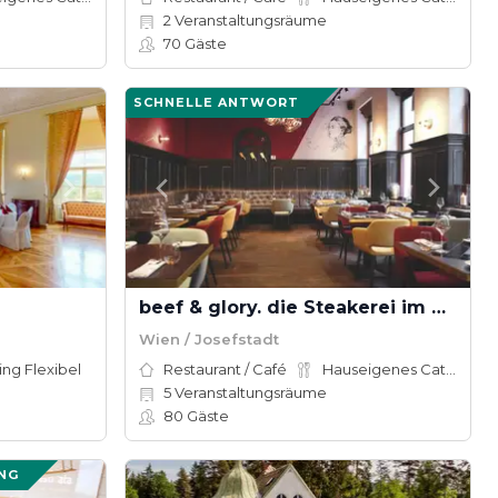
2
Veranstaltungsräume
70
Gäste
SCHNELLE ANTWORT
beef & glory. die Steakerei im Achten. das Steakhouse in Wien
Wien / Josefstadt
ing Flexibel
Restaurant / Café
Hauseigenes Catering
5
Veranstaltungsräume
80
Gäste
NG