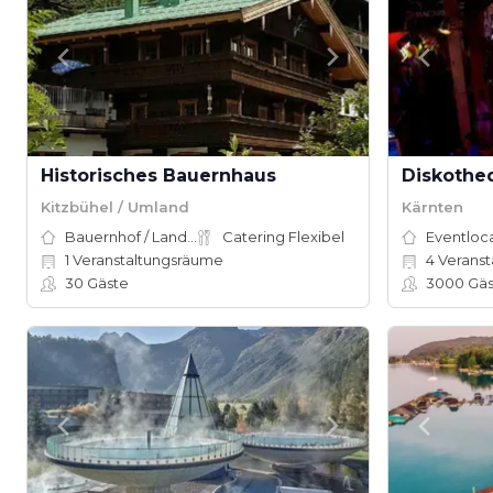
Historisches Bauernhaus
Diskothe
Kitzbühel / Umland
Kärnten
Bauernhof / Landhaus
Catering Flexibel
Eventloc
1
Veranstaltungsräume
4
Veranst
30
Gäste
3000
Gäs