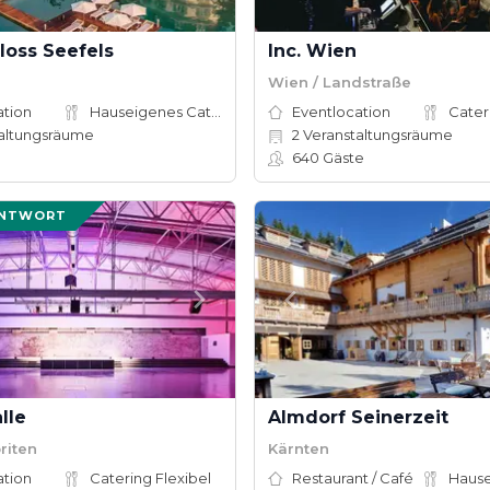
loss Seefels
Inc. Wien
Wien / Landstraße
ation
Hauseigenes Catering
Eventlocation
Cater
altungsräume
2
Veranstaltungsräume
640
Gäste
ANTWORT
lle
Almdorf Seinerzeit
riten
Kärnten
ation
Catering Flexibel
Restaurant / Café