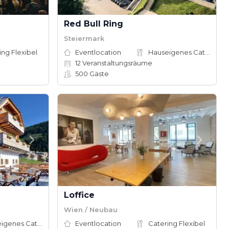
Red Bull Ring
Steiermark
ing Flexibel
Eventlocation
Hauseigenes Catering
12
Veranstaltungsräume
500
Gäste
Loffice
Wien / Neubau
Hauseigenes Catering
Eventlocation
Catering Flexibel