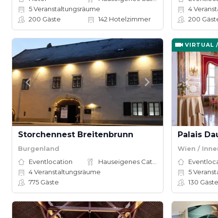
5
Veranstaltungsräume
4
Veranst
200
Gäste
142
Hotelzimmer
200
Gäst
VIRTUAL 
Storchennest Breitenbrunn
Palais Da
Burgenland
Wien / Inne
Eventlocation
Hauseigenes Catering
Eventloc
4
Veranstaltungsräume
5
Veranst
775
Gäste
130
Gäst