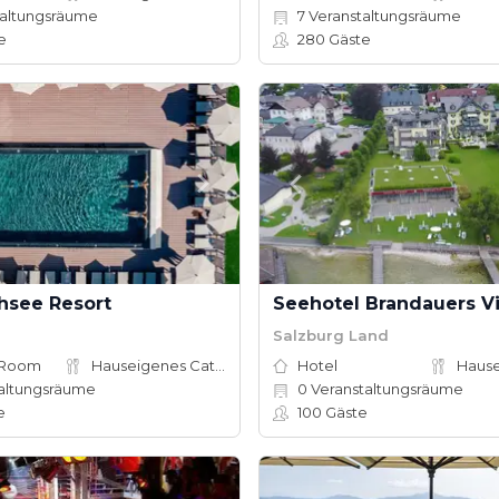
altungsräume
7
Veranstaltungsräume
e
280
Gäste
hsee Resort
Seehotel Brandauers Vi
Salzburg Land
 Room
Hauseigenes Catering
Hotel
altungsräume
0
Veranstaltungsräume
e
100
Gäste