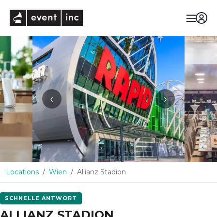
eventinc
‹
›
Locations
Wien
Allianz Stadion
SCHNELLE ANTWORT
ALLIANZ STADION