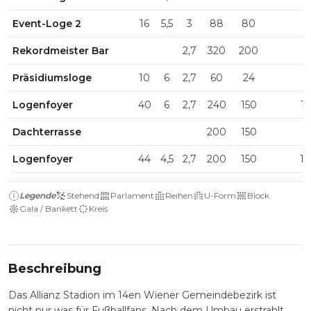
Event-Loge 2
16
5,5
3
88
80
8
Rekordmeister Bar
2,7
320
200
Präsidiumsloge
10
6
2,7
60
24
Logenfoyer
40
6
2,7
240
150
1
Dachterrasse
200
150
Logenfoyer
44
4,5
2,7
200
150
1
Legende
Stehend
Parlament
Reihen
U-Form
Block
Gala / Bankett
Kreis
Beschreibung
Das Allianz Stadion im 14en Wiener Gemeindebezirk ist
nicht nur was für Fußballfans. Nach dem Umbau erstrahlt