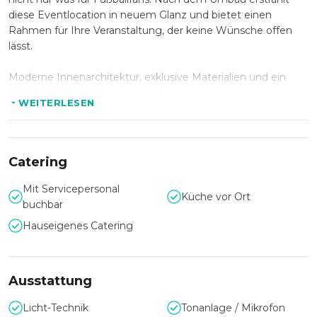
diese Eventlocation in neuem Glanz und bietet einen
Rahmen für Ihre Veranstaltung, der keine Wünsche offen
lässt.
Moderne Innenarchitektur, exklusive Materialien und ein
zurückhaltendes Einrichtungsdesign schaffen eine
WEITERLESEN
einladende Atmosphäre in der jede Veranstaltung ein Hit
wird.
Auf ingesamt über 12.000m² bietet das Allianz Station Platz
Catering
für bis zu 2000 Gäste. Über mehrere Etagen verteilt können
Sie die Räumlichkeiten individuell auf Ihre Wünsche
Mit Servicepersonal
Küche vor Ort
abstimmen und gestalten.
buchbar
Hauseigenes Catering
Für das leibliche Wohl Ihrer Gäste sorgt das hauseigene
Catering von Food Affairs und steht Ihnen mit Rat und Tat
mit einem kompetenten Team zur Seite.
Ausstattung
Licht-Technik
Tonanlage / Mikrofon