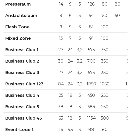
Presseraum
14
9
3
126
80
80
Andachtsraum
9
6
3
54
50
50
5
Flash Zone
9
9
3
81
100
Mixed Zone
13
7
3
91
100
Business Club 1
27
24
3,2
575
350
3
Business Club 2
30
24
3,2
700
350
3
Business Club 3
27
24
3,2
575
350
3
Business Club 123
84
24
3,2
1850
1050
10
Business Club 4
25
18
3
450
250
2
Business Club 5
38
18
3
684
250
2
Business Club 45
63
18
3
1134
500
5
Event-Loge 1
16
5,5
3
88
80
8