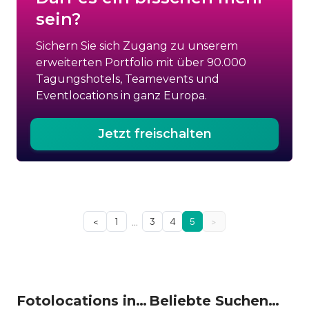
sein?
Sichern Sie sich Zugang zu unserem
erweiterten Portfolio mit über 90.000
Tagungshotels, Teamevents und
Eventlocations in ganz Europa.
Jetzt freischalten
…
<
1
3
4
5
>
Fotolocations in Deutschland
Beliebte Suchen auf Event Inc