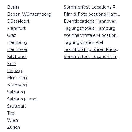
Berlin
Sommerfest-Locations Potsdam
Baden-Württemberg
Film & Fotolocations Hamburg
Düsseldorf
Eventlocations Hannover
Frankfurt
Tagungshotels Hamburg
Graz
Weihnachtsfeier-Locations Leipzig
Hamburg
Tagungshotels Kiel
Hannover
Teambuilding Ideen Freiburg
Kitzbühel
Sommerfest-Locations Freiburg
Köln
Leipzig
München
Nürnberg
Salzburg
Salzburg Land
Stuttgart
Tirol
Wien
Zürich