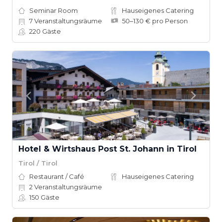
Seminar Room
Hauseigenes Catering
7
Veranstaltungsräume
50–130 € pro Person
220
Gäste
Hotel & Wirtshaus Post St. Johann in Tirol
Tirol / Tirol
Restaurant / Café
Hauseigenes Catering
2
Veranstaltungsräume
150
Gäste