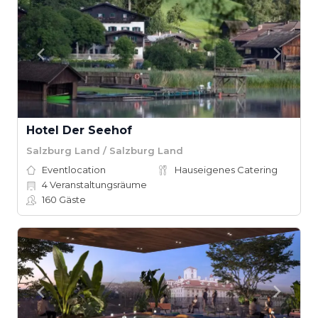
Hotel Der Seehof
Salzburg Land / Salzburg Land
Eventlocation
Hauseigenes Catering
4
Veranstaltungsräume
160
Gäste