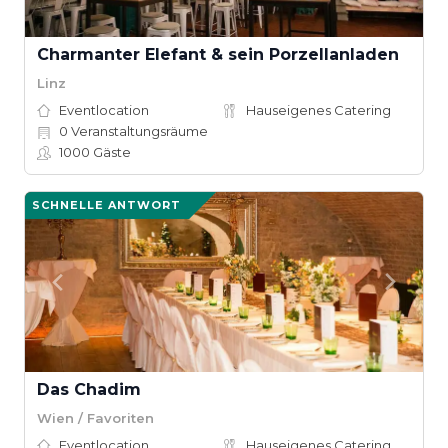
Charmanter Elefant & sein Porzellanladen
Linz
Eventlocation
Hauseigenes Catering
0
Veranstaltungsräume
1000
Gäste
SCHNELLE ANTWORT
Das Chadim
Wien / Favoriten
Eventlocation
Hauseigenes Catering