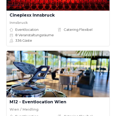
Cineplexx Innsbruck
Innsbruck
Eventlocation
Catering Flexibel
8
Veranstaltungsräume
336
Gäste
M12 - Eventlocation Wien
Wien / Meidling