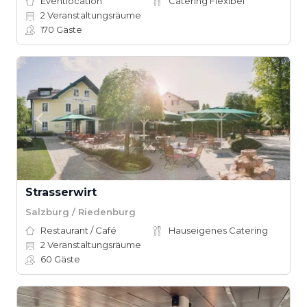
Eventlocation
Catering Flexibel
2
Veranstaltungsräume
170
Gäste
Strasserwirt
Salzburg / Riedenburg
Restaurant / Café
Hauseigenes Catering
2
Veranstaltungsräume
60
Gäste