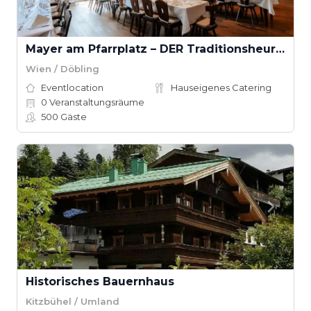
Mayer am Pfarrplatz – DER Traditionsheurige
Wien / Döbling
Eventlocation
Hauseigenes Catering
0
Veranstaltungsräume
500
Gäste
Historisches Bauernhaus
Kitzbühel / Umland