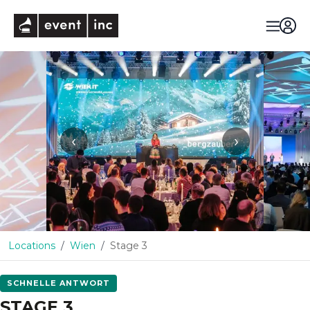
eventinc
‹
›
Locations
Wien
Stage 3
SCHNELLE ANTWORT
STAGE 3