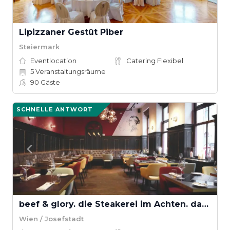
Lipizzaner Gestüt Piber
Steiermark
Eventlocation
Catering Flexibel
5
Veranstaltungsräume
90
Gäste
SCHNELLE ANTWORT
beef & glory. die Steakerei im Achten. das Steakhouse in Wien
Wien / Josefstadt