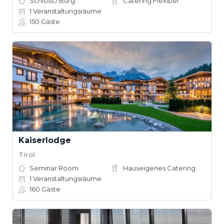
Schloss / Burg
Catering Flexibel
1
Veranstaltungsräume
150
Gäste
Kaiserlodge
Tirol
Seminar Room
Hauseigenes Catering
1
Veranstaltungsräume
160
Gäste