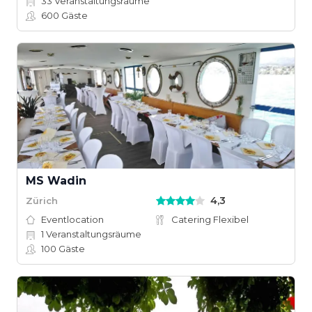
33
Veranstaltungsräume
600
Gäste
MS Wadin
4,3
Zürich
Eventlocation
Catering Flexibel
1
Veranstaltungsräume
100
Gäste