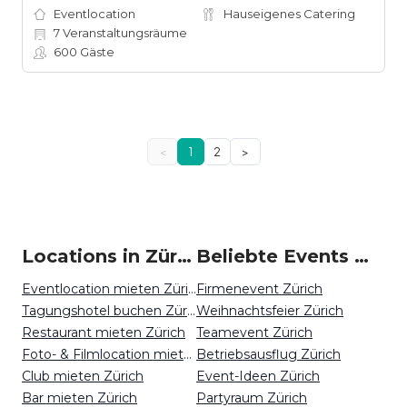
Eventlocation
Hauseigenes Catering
7
Veranstaltungsräume
600
Gäste
<
1
2
>
Locations in Zürich mieten
Beliebte Events in Zürich
Eventlocation mieten Zürich
Firmenevent Zürich
Tagungshotel buchen Zürich
Weihnachtsfeier Zürich
Restaurant mieten Zürich
Teamevent Zürich
Foto- & Filmlocation mieten Zürich
Betriebsausflug Zürich
Club mieten Zürich
Event-Ideen Zürich
Bar mieten Zürich
Partyraum Zürich