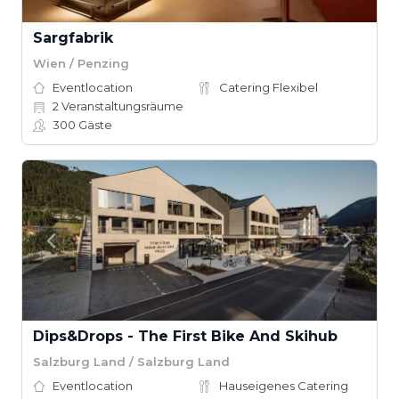
Sargfabrik
Wien / Penzing
Eventlocation
Catering Flexibel
2
Veranstaltungsräume
300
Gäste
Dips&Drops - The First Bike And Skihub
Salzburg Land / Salzburg Land
Eventlocation
Hauseigenes Catering