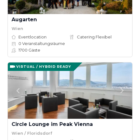
Augarten
Wien
Eventlocation
Catering Flexibel
0
Veranstaltungsräume
1700
Gäste
VIRTUAL / HYBRID READY
Circle Lounge im Peak Vienna
Wien / Floridsdorf