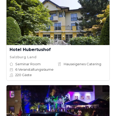
Hotel Hubertushof
Salzburg Land
Seminar Room
Hauseigenes Catering
6
Veranstaltungsräume
220
Gäste