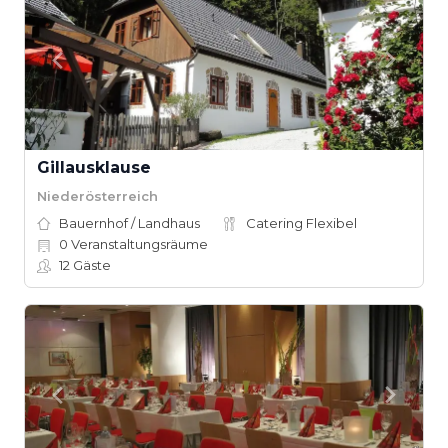
Gillausklause
Niederösterreich
Bauernhof / Landhaus
Catering Flexibel
0
Veranstaltungsräume
12
Gäste