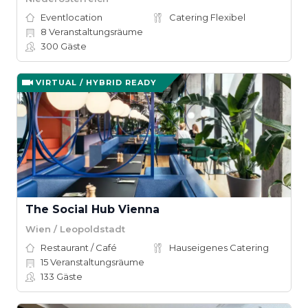
Eventlocation
Catering Flexibel
8
Veranstaltungsräume
300
Gäste
VIRTUAL / HYBRID READY
The Social Hub Vienna
Wien / Leopoldstadt
Restaurant / Café
Hauseigenes Catering
15
Veranstaltungsräume
133
Gäste