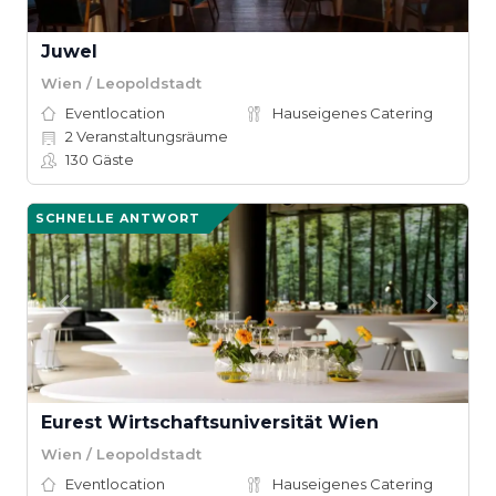
Juwel
Wien / Leopoldstadt
Eventlocation
Hauseigenes Catering
2
Veranstaltungsräume
130
Gäste
SCHNELLE ANTWORT
Eurest Wirtschaftsuniversität Wien
Wien / Leopoldstadt
Eventlocation
Hauseigenes Catering