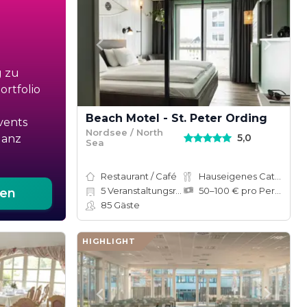
g zu
rtfolio
Beach Motel - St. Peter Ording
vents
Nordsee / North
5,0
ganz
Sea
Restaurant / Café
Hauseigenes Catering
5
Veranstaltungsräume
50–100 € pro Person
ten
85
Gäste
HIGHLIGHT