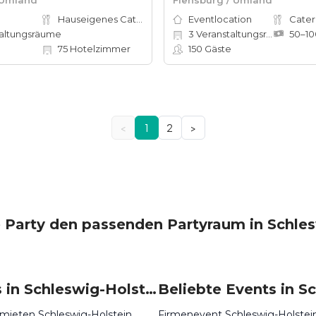
Hauseigenes Catering
Eventlocation
Cater
altungsräume
3
Veranstaltungsräume
75
Hotelzimmer
150
Gäste
<
1
2
>
e Party den passenden Partyraum in Schles
Locations in Schleswig-Holstein mieten
 mieten Schleswig-Holstein
Firmenevent Schleswig-Holstei