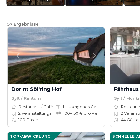
57
Ergebnisse
Dorint Söl'ring Hof
Sylt / Rantum
Sylt / Mun
Restaurant / Café
Hauseigenes Catering
Restauran
2
Veranstaltungsräume
100–150 € pro Person
2
Veranstalt
100
Gäste
44
Gäste
TOP-ABWICKLUNG
SCHNELLE 