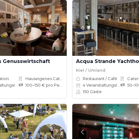
 Genusswirtschaft
Kiel / Umland
ation
Hauseigenes Catering
Restaurant / Café
Cater
ungsräume
100–150 € pro Person
4
Veranstaltungsräume
150
Gäste