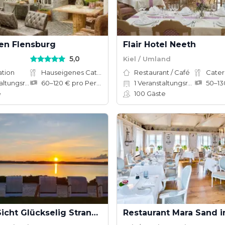
fen Flensburg
Flair Hotel Neeth
5,0
Kiel / Umland
ation
Hauseigenes Catering
Restaurant / Café
Cater
tungsräume
60–120 € pro Person
1
Veranstaltungsräume
e
100
Gäste
Glück in Sicht Glückselig Strandrestaurant