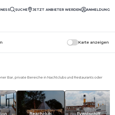
INESS
SUCHE
JETZT ANBIETER WERDEN
ANMELDUNG
en
Karte anzeigen
gener Bar, private Bereiche in Nachtclubs und Restaurants oder
tion
Beachclub
Eventschiff