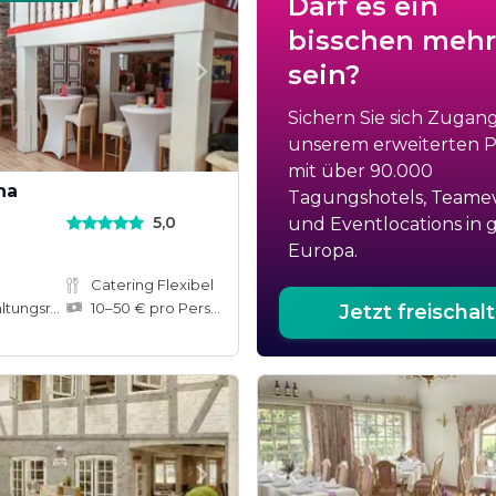
Darf es ein
bisschen mehr
sein?
Sichern Sie sich Zugan
unserem erweiterten Po
mit über 90.000
na
Tagungshotels, Teame
5,0
und Eventlocations in 
Europa.
Catering Flexibel
ungsräume
10–50 € pro Person
Jetzt freischal