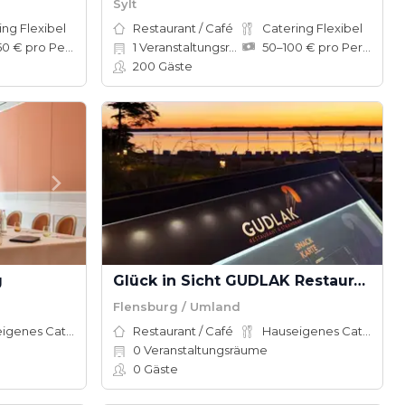
Sylt
ing Flexibel
Restaurant / Café
Catering Flexibel
100–150 € pro Person
1
Veranstaltungsräume
50–100 € pro Person
200
Gäste
g
Glück in Sicht GUDLAK Restaurant & Bar
Flensburg / Umland
Hauseigenes Catering
Restaurant / Café
Hauseigenes Catering
0
Veranstaltungsräume
0
Gäste