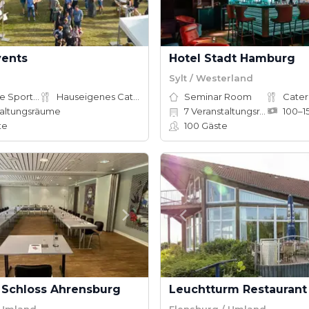
vents
Hotel Stadt Hamburg
Sylt / Westerland
Adventure Sports Site
Hauseigenes Catering
Seminar Room
Cater
altungsräume
7
Veranstaltungsräume
te
100
Gäste
 Schloss Ahrensburg
Leuchtturm Restaurant
 Umland
Flensburg / Umland