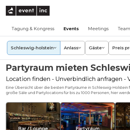
eventinc
Tagung & Kongress
Events
Meetings
Team
Schleswig-holstein
Anlass
Gäste
Preis p
Partyraum mieten Schleswi
Location finden - Unverbindlich anfragen -
Eine Übersicht über die besten Partyräume in Schleswig-Holstein f
große Säle und Partylocations für bis zu 1000 Personen, hier werde
Bar / Lounge
Partyraum