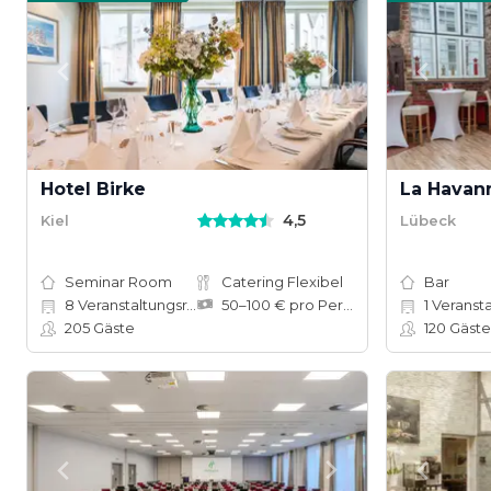
Hotel Birke
La Havan
4,5
Kiel
Lübeck
Seminar Room
Catering Flexibel
Bar
8
Veranstaltungsräume
50–100 € pro Person
1
Veranstalt
205
Gäste
120
Gäste