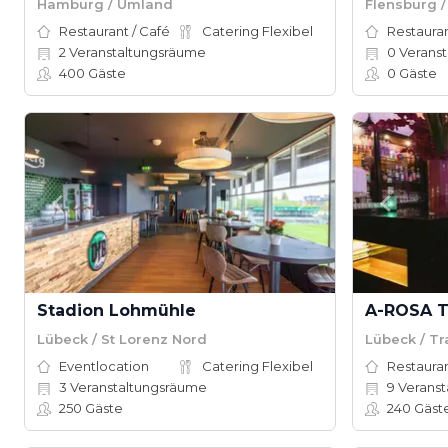
Hamburg / Umland
Flensburg 
Restaurant / Café
Catering Flexibel
Restauran
2
Veranstaltungsräume
0
Veranst
400
Gäste
0
Gäste
Stadion Lohmühle
A-ROSA 
Lübeck / St Lorenz Nord
Lübeck / T
Eventlocation
Catering Flexibel
Restauran
3
Veranstaltungsräume
9
Veranstal
250
Gäste
240
Gäst