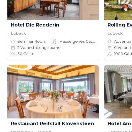
Hotel Die Reederin
Rolling E
Lübeck
Lübeck
Seminar Room
Hauseigenes Catering
2
Veranstaltungsräume
0
Veranst
30
Gäste
1000
Gäs
Restaurant Reitstall Klövensteen
Hotel Am
Hamburg / Umland
Hamburg /