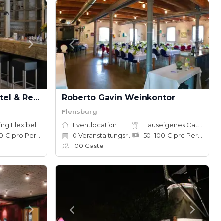
Acqua Strande Yachthotel & Restaurant
Roberto Gavin Weinkontor
Flensburg
ing Flexibel
Eventlocation
Hauseigenes Catering
50–100 € pro Person
0
Veranstaltungsräume
50–100 € pro Person
100
Gäste