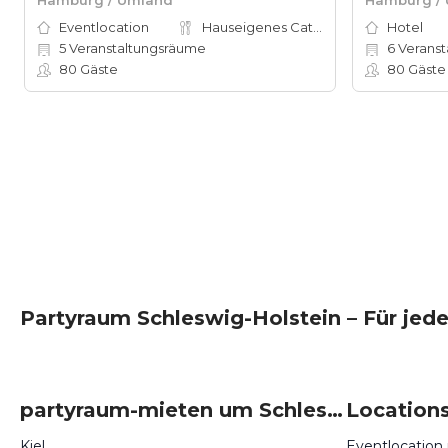
Eventlocation
Hauseigenes Catering
Hotel
5
Veranstaltungsräume
6
Veranst
80
Gäste
80
Gäste
Partyraum Schleswig-Holstein – Für jed
partyraum-mieten um Schleswig-Holstein
Kiel
Eventlocation