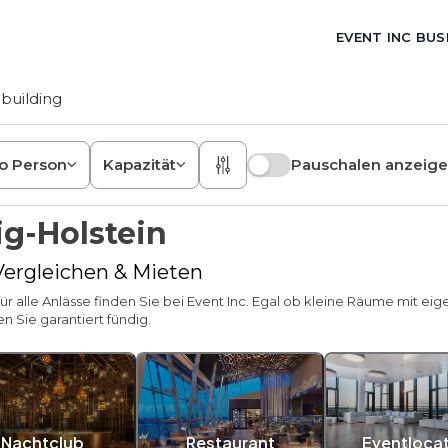
EVENT INC BUS
building
ro Person
Kapazität
Pauschalen anzeig
g-Holstein
 Vergleichen & Mieten
ür alle Anlässe finden Sie bei Event Inc. Egal ob kleine Räume mit ei
n Sie garantiert fündig.
Nachtclub
Restaurant
Eventloca