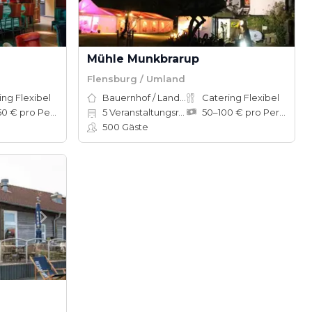
Mühle Munkbrarup
Flensburg / Umland
ing Flexibel
Bauernhof / Landhaus
Catering Flexibel
100–150 € pro Person
5
Veranstaltungsräume
50–100 € pro Person
500
Gäste