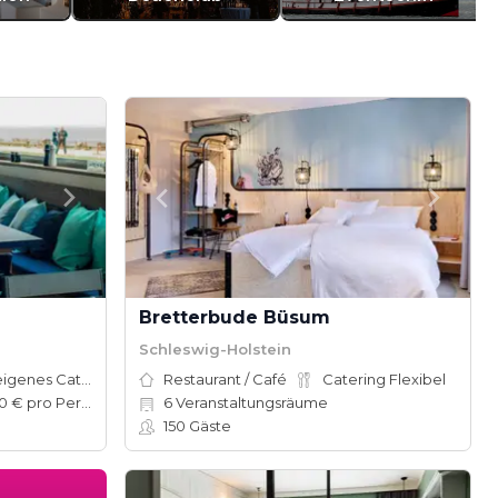
Bretterbude Büsum
Schleswig-Holstein
Hauseigenes Catering
Restaurant / Café
Catering Flexibel
50–100 € pro Person
6
Veranstaltungsräume
150
Gäste