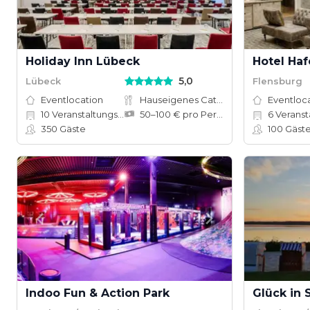
Holiday Inn Lübeck
Hotel Ha
5,0
Lübeck
Flensburg
Eventlocation
Hauseigenes Catering
Eventloc
10
Veranstaltungsräume
50–100 € pro Person
6
Veranstal
350
Gäste
100
Gäst
Indoo Fun & Action Park