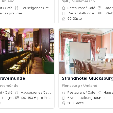
/ Umland
Sylt / Munkmarsch
t / Café
Hauseigenes Catering
Restaurant / Café
Cater
altungsräume
1
Veranstaltungsräume
60
Gäste
Travemünde
Strandhotel Glücksbur
ravemünde
Flensburg / Umland
t / Café
Hauseigenes Catering
Restaurant / Café
tungsräume
100–150 € pro Person
6
Veranstaltungsräume
e
200
Gäste