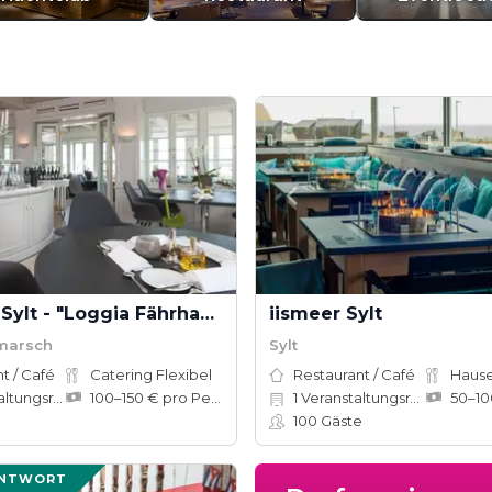
Fährhaus Sylt - "Loggia Fährhaus"
iismeer Sylt
kmarsch
Sylt
t / Café
Catering Flexibel
Restaurant / Café
ungsräume
100–150 € pro Person
1
Veranstaltungsräume
100
Gäste
ANTWORT