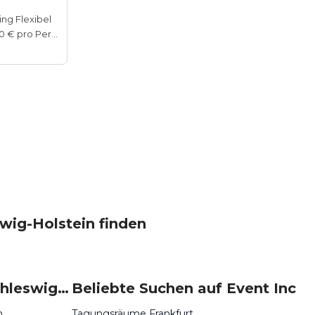
ing Flexibel
50–100 € pro Person
wig-Holstein finden
Beliebte Events in Schleswig-Holstein
Beliebte Suchen auf Event Inc
n
Tagungsräume Frankfurt