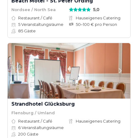
Beach Motel - St. Peter Ording
5,0
Nordsee / North Sea
Restaurant / Café
Hauseigenes Catering
5
Veranstaltungsräume
50–100 € pro Person
85
Gäste
Strandhotel Glücksburg
Flensburg / Umland
Restaurant / Café
Hauseigenes Catering
6
Veranstaltungsräume
200
Gäste