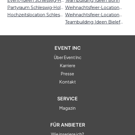
Event-Ideen Schleswig-Holstein
Teambuilding Ideen Bonn
Partyraum Schleswig-Holstein
Weihnachtsfeier-Locations Leipzig
Hochzeitslocation Schleswig-Holstein
Weihnachtsfeier-Locations Münster
Teambuilding Ideen Bielefeld
EVENT INC
Über Event Inc
Karriere
Presse
Kontakt
SERVICE
Magazin
FÜR ANBIETER
Wie inseriere ich?