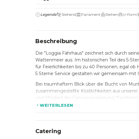
Legende
Stehend
Parlament
Reihen
U-Form
Beschreibung
Die "Loggia Fährhaus" zeichnet sich durch sein
Wattenmeer aus. Im historischen Teil des 5-Ste
für Feierlichkeiten bis zu 40 Personen, egal o
5 Sterne Service gestalten wir gemeinsam mit I
Bei traumhaftem Blick über die Bucht von Munk
zusammengestellte Köstlichkeiten aus unserer
und Mitglied der Genussvereinigung "Feinheimis
internationalen Weinkarte gemeinsam und perf
WEITERLESEN
Catering