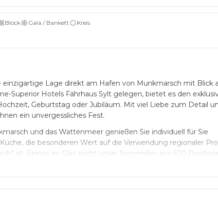
Block
Gala / Bankett
Kreis
e einzigartige Lage direkt am Hafen von Munkmarsch mit Blick 
rne-Superior Hotels Fährhaus Sylt gelegen, bietet es den exklu
b Hochzeit, Geburtstag oder Jubiläum. Mit viel Liebe zum Detail 
hnen ein unvergessliches Fest.
marsch und das Wattenmeer genießen Sie individuell für Sie
 Küche, die besonderen Wert auf die Verwendung regionaler Pro
ch" ist. Feines im Glas sucht unser Sommelier aus 600 Position
ekt passend zu Ihrem Abend mit Ihnen aus.