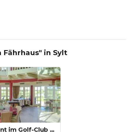
a Fährhaus"
in
Sylt
Steffen's Restaurant im Golf-Club Sylt