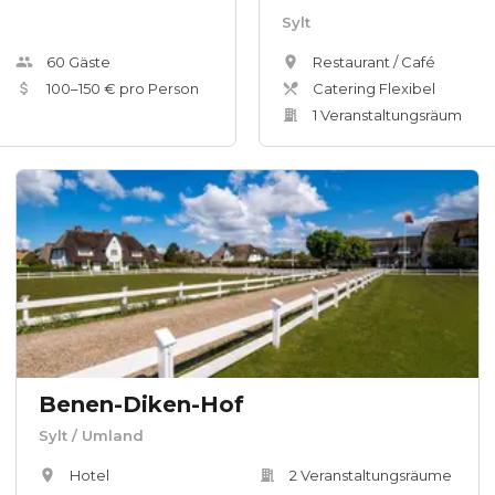
Sylt
60
Gäste
Restaurant / Café
100
–
150
€ pro Person
Catering Flexibel
1
Veranstaltungsräum
Benen-Diken-Hof
Sylt
/ Umland
Hotel
2
Veranstaltungsräum
e