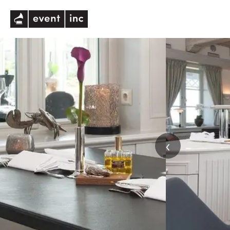
eventinc
‹