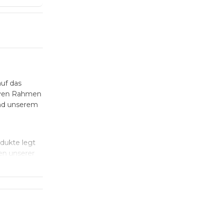
auf das
siven Rahmen
und unserem
dukte legt
en unserer