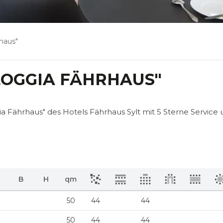
rhaus"
LOGGIA FÄHRHAUS"
a Fährhaus" des Hotels Fährhaus Sylt mit 5 Sterne Service
B
H
qm
50
44
44
50
44
44