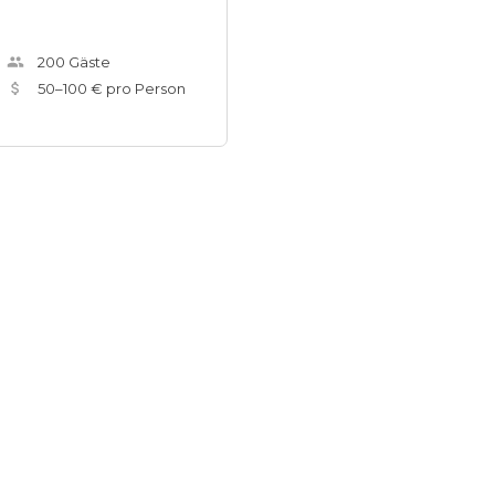
200
Gäste
50
–
100
€ pro Person