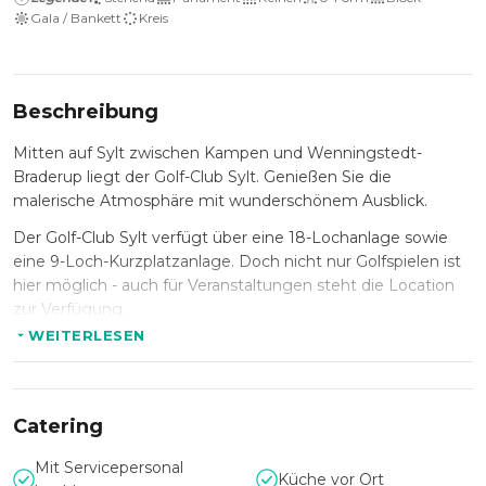
Gala / Bankett
Kreis
Beschreibung
Mitten auf Sylt zwischen Kampen und Wenningstedt-
Braderup liegt der Golf-Club Sylt. Genießen Sie die
malerische Atmosphäre mit wunderschönem Ausblick.
Der Golf-Club Sylt verfügt über eine 18-Lochanlage sowie
eine 9-Loch-Kurzplatzanlage. Doch nicht nur Golfspielen ist
hier möglich - auch für Veranstaltungen steht die Location
zur Verfügung.
WEITERLESEN
Steffen's Restaurant im Golf-Club Sylt ist zweistöckig und
verfügt über großzügige Räumlichkeiten für private und
geschäftliche Anlässe. Im Sommer steht Ihnen zusätzlich
die dazugehörige Außenterrasse mit integrierter Bar zur
Catering
Verfügung. Genießen Sie den Blick auf die topgepflegten
Grünanlagen und den Kampener Leuchtturm.
Mit Servicepersonal
Küche vor Ort