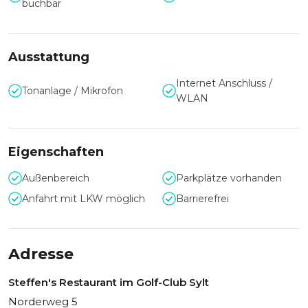
buchbar
Die Köche von Steffen's Restaurant im Golf-Club Sylt
versorgen Sie mit bodenständigen Klassikern und
internationalen Snacks aus regionalen und saisonalen
Produkten.
Ausstattung
Internet Anschluss /
Tonanlage / Mikrofon
WLAN
Eigenschaften
Außenbereich
Parkplätze vorhanden
Anfahrt mit LKW möglich
Barrierefrei
Adresse
Steffen's Restaurant im Golf-Club Sylt
Norderweg 5