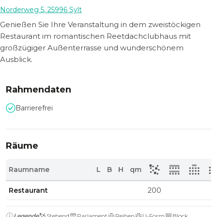
Norderweg 5
,
25996
Sylt
Genießen Sie Ihre Veranstaltung in dem zweistöckigen
Restaurant im romantischen Reetdachclubhaus mit
großzügiger Außenterrasse und wunderschönem
Ausblick.
Rahmendaten
Barrierefrei
Räume
Raumname
L
B
H
qm
Restaurant
200
Legende
Stehend
Parlament
Reihen
U-Form
Block