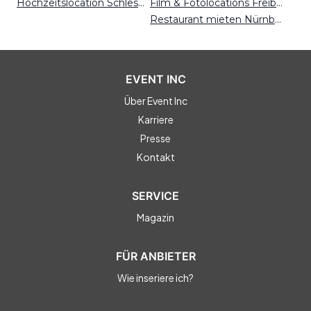
Hochzeitslocation Schleswig-Holstein
Film & Fotolocations Freiburg
Restaurant mieten Nürnberg
EVENT INC
Über Event Inc
Karriere
Presse
Kontakt
SERVICE
Magazin
FÜR ANBIETER
Wie inseriere ich?