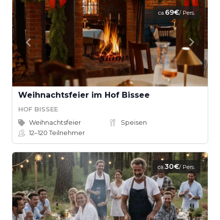
69€
ca.
/ Pers.
Weihnachtsfeier im Hof Bissee
HOF BISSEE
Weihnachtsfeier
Speisen
12–120
Teilnehmer
30€
ca.
/ Pers.