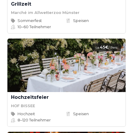
Grillzeit
Marché im Allwetterzoo Münster
Sommerfest
Speisen
10–60
Teilnehmer
45€
ca.
/ Pers.
Hochzeitsfeier
HOF BISSEE
Hochzeit
Speisen
8–120
Teilnehmer