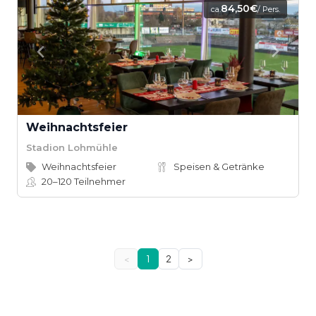
84,50€
ca.
/ Pers.
Weihnachtsfeier
Stadion Lohmühle
Weihnachtsfeier
Speisen & Getränke
20–120
Teilnehmer
<
1
2
>