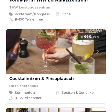
Vorträge im THW Leistungszentrum
THW Leistungszentrum
Konferenz / Kongress
Ohne
8–100
Teilnehmer
66€
ca.
/ Pers.
Cocktailmixen & Pinsaplausch
Das Scherzhaus
Sommerfest
Speisen & Getränke
8–35
Teilnehmer