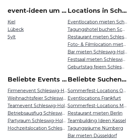
event-ideen um Schleswig-Holstein
Locations in Schleswig-Holstein mieten
Kiel
Eventlocation mieten Schleswig-Holstein
Lübeck
Tagungshotel buchen Schleswig-Holstein
Sylt
Restaurant mieten Schleswig-Holstein
Foto- & Filmlocation mieten Schleswig-Holstein
Bar mieten Schleswig-Holstein
Festsaal mieten Schleswig-Holstein
Geburtstag feiern Schleswig-Holstein
Beliebte Events in Schleswig-Holstein
Beliebte Suchen auf Event Inc
Firmenevent Schleswig-Holstein
Sommerfest-Locations Osnabrück
Weihnachtsfeier Schleswig-Holstein
Eventlocations Frankfurt
Teamevent Schleswig-Holstein
Sommerfest-Locations München
Betriebsausflug Schleswig-Holstein
Restaurant mieten Berlin
Partyraum Schleswig-Holstein
Teambuilding Ideen Kassel
Hochzeitslocation Schleswig-Holstein
Tagungsräume Nürnberg
Bar mieten Düsseldorf