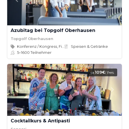
Azubitag bei Topgolf Oberhausen
Topgolf Oberhausen
Konferenz / Kongress, Firmenevent
Speisen & Getränke
5–1600
Teilnehmer
109€
ca.
/ Pers.
Cocktailkurs & Antipasti
Sapoori