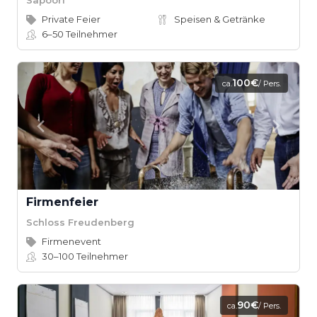
Private Feier
Speisen & Getränke
6–50
Teilnehmer
100€
ca.
/ Pers.
Firmenfeier
Schloss Freudenberg
Firmenevent
30–100
Teilnehmer
90€
ca.
/ Pers.