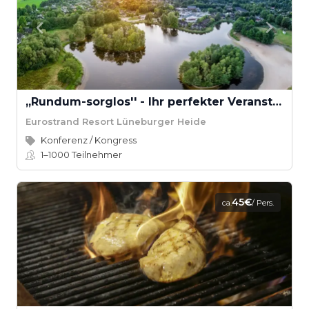
,,Rundum-sorglos'' - Ihr perfekter Veranstaltungstag
Eurostrand Resort Lüneburger Heide
Konferenz / Kongress
1–1000
Teilnehmer
45€
ca.
/ Pers.