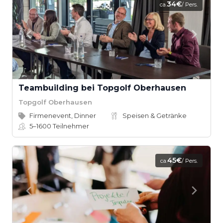
34€
ca.
/ Pers.
Teambuilding bei Topgolf Oberhausen
Topgolf Oberhausen
Firmenevent, Dinner
Speisen & Getränke
5–1600
Teilnehmer
45€
ca.
/ Pers.