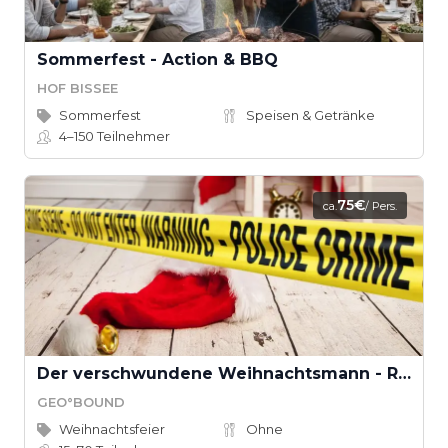
Sommerfest - Action & BBQ
HOF BISSEE
Sommerfest
Speisen & Getränke
4–150
Teilnehmer
75€
ca.
/ Pers.
Der verschwundene Weihnachtsmann - Rettet Weihnachten! (Teamevent)
GEO°BOUND
Weihnachtsfeier
Ohne