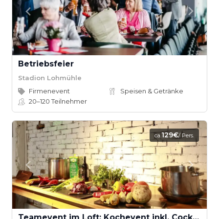
Betriebsfeier
Stadion Lohmühle
Firmenevent
Speisen & Getränke
20–120
Teilnehmer
129€
ca.
/ Pers.
Teamevent im Loft: Kochevent inkl. Cocktail-Workshop ab 16 Teilnehmern