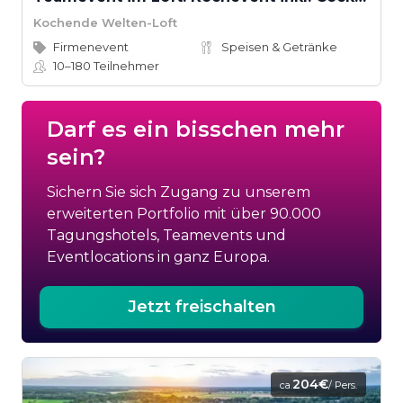
Kochende Welten-Loft
Firmenevent
Speisen & Getränke
10–180
Teilnehmer
Darf es ein bisschen mehr
sein?
Sichern Sie sich Zugang zu unserem
erweiterten Portfolio mit über 90.000
Tagungshotels, Teamevents und
Eventlocations in ganz Europa.
Jetzt freischalten
204€
ca.
/ Pers.