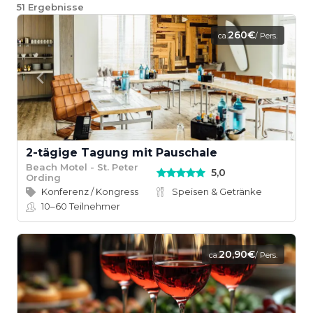
51
Ergebnisse
260€
ca.
/ Pers.
2-tägige Tagung mit Pauschale
Beach Motel - St. Peter
5,0
Ording
Konferenz / Kongress
Speisen & Getränke
10–60
Teilnehmer
20,90€
ca.
/ Pers.