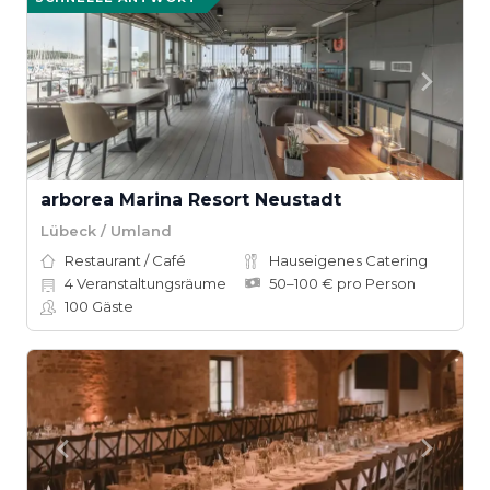
arborea Marina Resort Neustadt
Lübeck / Umland
Restaurant / Café
Hauseigenes Catering
4
Veranstaltungsräume
50–100 € pro Person
100
Gäste