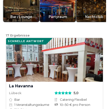
Bar / Lounge
Partyraum
Nachtclub
17
Ergebnisse
SCHNELLE ANTWORT
La Havanna
5,0
Lübeck
Bar
Catering Flexibel
1
Veranstaltungsräume
10–50 € pro Person