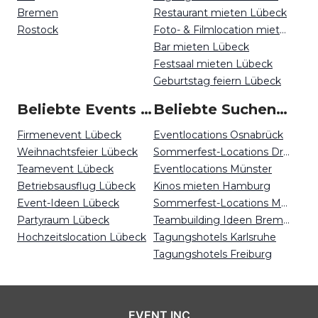
Bremen
Restaurant mieten Lübeck
Rostock
Foto- & Filmlocation mieten Lübeck
Bar mieten Lübeck
Festsaal mieten Lübeck
Geburtstag feiern Lübeck
Beliebte Events in Lübeck
Beliebte Suchen auf Event Inc
Firmenevent Lübeck
Eventlocations Osnabrück
Weihnachtsfeier Lübeck
Sommerfest-Locations Dresden
Teamevent Lübeck
Eventlocations Münster
Betriebsausflug Lübeck
Kinos mieten Hamburg
Event-Ideen Lübeck
Sommerfest-Locations Münster
Partyraum Lübeck
Teambuilding Ideen Bremen
Hochzeitslocation Lübeck
Tagungshotels Karlsruhe
Tagungshotels Freiburg
EVENT INC