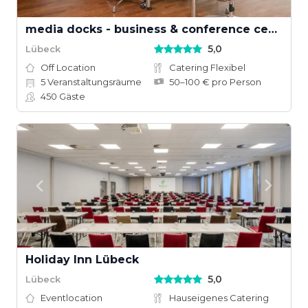
media docks - business & conference center
5,0
Lübeck
Off Location
Catering Flexibel
5
Veranstaltungsräume
50–100 € pro Person
450
Gäste
Holiday Inn Lübeck
5,0
Lübeck
Eventlocation
Hauseigenes Catering