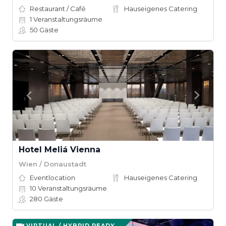
Restaurant / Café
Hauseigenes Catering
1
Veranstaltungsräume
50
Gäste
Hotel Meliá Vienna
Wien / Donaustadt
Eventlocation
Hauseigenes Catering
10
Veranstaltungsräume
280
Gäste
VIRTUAL / HYBRID READY