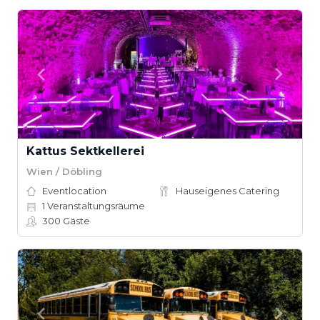
Kattus Sektkellerei
Wien / Döbling
Eventlocation
Hauseigenes Catering
1
Veranstaltungsräume
300
Gäste