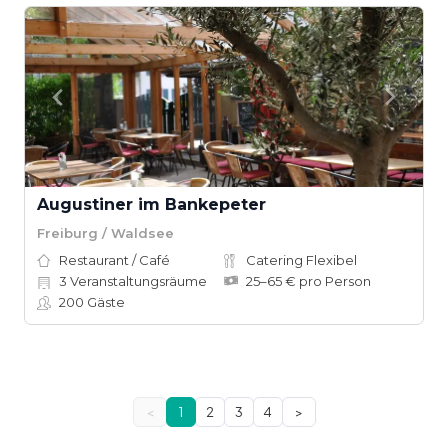
Augustiner im Bankepeter
Freiburg / Waldsee
Restaurant / Café
Catering Flexibel
3
Veranstaltungsräume
25–65 € pro Person
200
Gäste
<
1
2
3
4
>