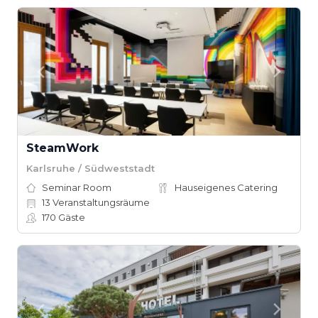
SteamWork
Karlsruhe / Südweststadt
Seminar Room
Hauseigenes Catering
13
Veranstaltungsräume
170
Gäste