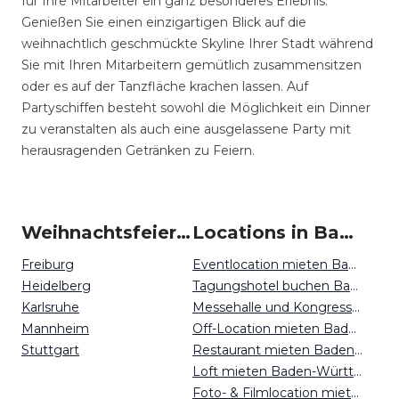
für Ihre Mitarbeiter ein ganz besonderes Erlebnis.
Genießen Sie einen einzigartigen Blick auf die
weihnachtlich geschmückte Skyline Ihrer Stadt während
Sie mit Ihren Mitarbeitern gemütlich zusammensitzen
oder es auf der Tanzfläche krachen lassen. Auf
Partyschiffen besteht sowohl die Möglichkeit ein Dinner
zu veranstalten als auch eine ausgelassene Party mit
herausragenden Getränken zu Feiern.
Weihnachtsfeiern um Baden-Württemberg
Locations in Baden-Württemberg mieten
Freiburg
Eventlocation mieten Baden-Württemberg
Heidelberg
Tagungshotel buchen Baden-Württemberg
Karlsruhe
Messehalle und Kongresszentrum mieten Baden-Württemberg
Mannheim
Off-Location mieten Baden-Württemberg
Stuttgart
Restaurant mieten Baden-Württemberg
Loft mieten Baden-Württemberg
Foto- & Filmlocation mieten Baden-Württemberg