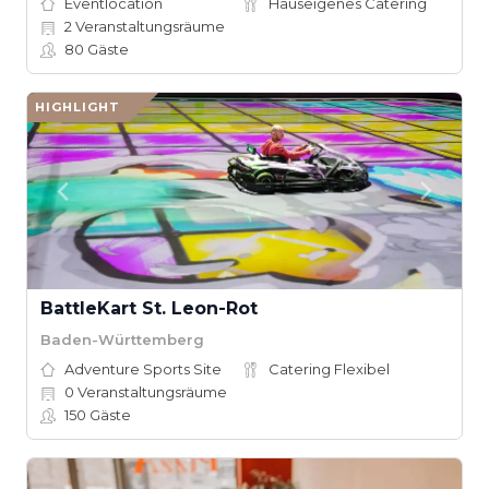
Eventlocation
Hauseigenes Catering
2
Veranstaltungsräume
80
Gäste
HIGHLIGHT
BattleKart St. Leon-Rot
Baden-Württemberg
Adventure Sports Site
Catering Flexibel
0
Veranstaltungsräume
150
Gäste