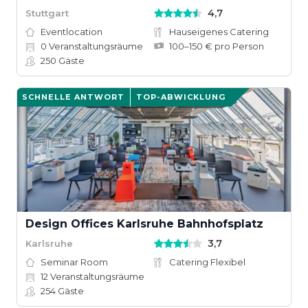
4,7
Stuttgart
Eventlocation
Hauseigenes Catering
0
Veranstaltungsräume
100–150 € pro Person
250
Gäste
SCHNELLE ANTWORT
TOP-ABWICKLUNG
Design Offices Karlsruhe Bahnhofsplatz
3,7
Karlsruhe
Seminar Room
Catering Flexibel
12
Veranstaltungsräume
254
Gäste