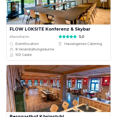
FLOW LOKSITE Konferenz & Skybar
5,0
Mannheim
Eventlocation
Hauseigenes Catering
8
Veranstaltungsräume
100
Gäste
Berggasthof Königstuhl