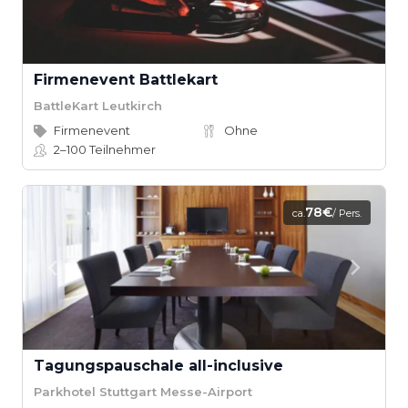
Firmenevent Battlekart
BattleKart Leutkirch
Firmenevent
Ohne
2–100
Teilnehmer
78€
ca.
/ Pers.
Tagungspauschale all-inclusive
Parkhotel Stuttgart Messe-Airport