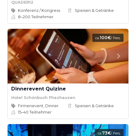
QUADER12
Konferenz / Kongress
Speisen & Getränke
8–200
Teilnehmer
100€
ca.
/ Pers.
Dinnerevent Quizine
Hotel Schönbuch Pliezhausen
Firmenevent, Dinner
Speisen & Getränke
15–40
Teilnehmer
73€
ca.
/ Pers.