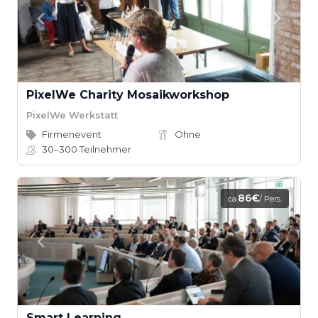
PixelWe Charity Mosaikworkshop
PixelWe Werkstatt
Firmenevent
Ohne
30–300
Teilnehmer
86€
ca.
/ Pers.
Smart Learning