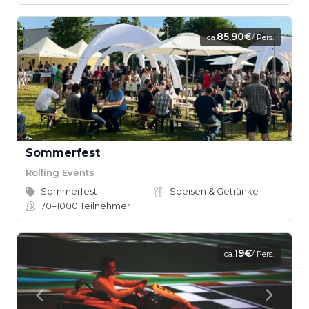
85,90€
ca.
/ Pers.
Sommerfest
Rolling Events
Sommerfest
Speisen & Getränke
70–1000
Teilnehmer
19€
ca.
/ Pers.