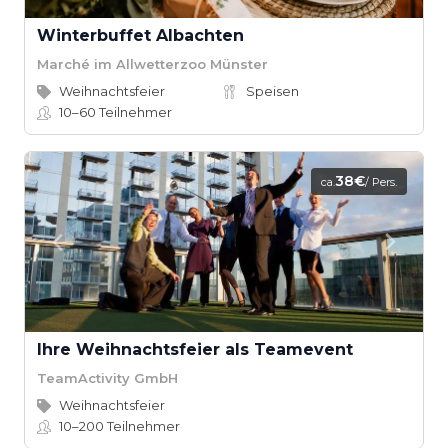
Winterbuffet Albachten
Marché im Allwetterzoo Münster
Weihnachtsfeier
Speisen
10–60
Teilnehmer
38€
ca.
/ Pers.
Ihre Weihnachtsfeier als Teamevent
TeamActivity GmbH
Weihnachtsfeier
10–200
Teilnehmer