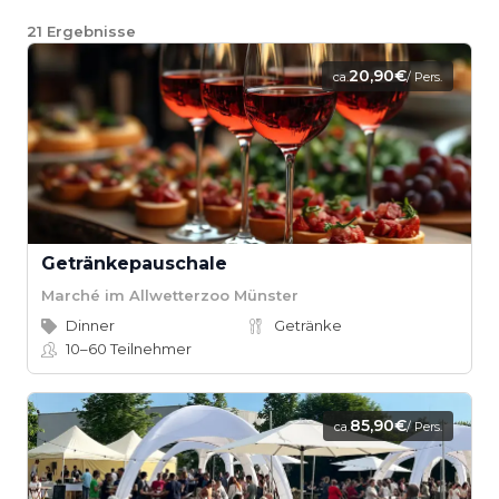
21
Ergebnisse
20,90€
ca.
/ Pers.
Getränkepauschale
Marché im Allwetterzoo Münster
Dinner
Getränke
10–60
Teilnehmer
85,90€
ca.
/ Pers.