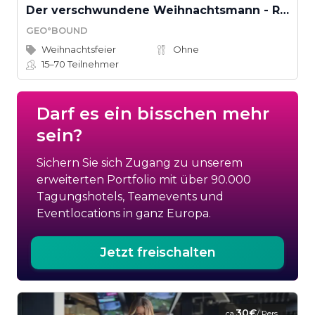
Der verschwundene Weihnachtsmann - Rettet Weihnachten! (Teamevent)
GEO°BOUND
Weihnachtsfeier
Ohne
15–70
Teilnehmer
Darf es ein bisschen mehr
sein?
Sichern Sie sich Zugang zu unserem
erweiterten Portfolio mit über 90.000
Tagungshotels, Teamevents und
Eventlocations in ganz Europa.
Jetzt freischalten
30€
ca.
/ Pers.