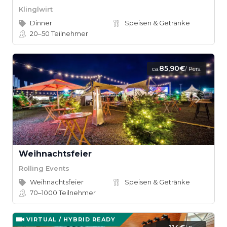
Klinglwirt
Dinner
Speisen & Getränke
20–50
Teilnehmer
85,90€
ca.
/ Pers.
Weihnachtsfeier
Rolling Events
Weihnachtsfeier
Speisen & Getränke
70–1000
Teilnehmer
VIRTUAL / HYBRID READY