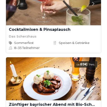
Cocktailmixen & Pinsaplausch
Das Scherzhaus
Sommerfest
Speisen & Getränke
8–35
Teilnehmer
89€
ca.
/ Pers.
Zünftiger bayrischer Abend mit Bio-Schmankerl im Family Style