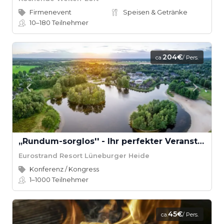
Firmenevent
Speisen & Getränke
10–180
Teilnehmer
204€
ca.
/ Pers.
,,Rundum-sorglos'' - Ihr perfekter Veranstaltungstag
Eurostrand Resort Lüneburger Heide
Konferenz / Kongress
1–1000
Teilnehmer
45€
ca.
/ Pers.