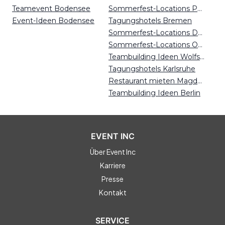
Teamevent Bodensee
Sommerfest-Locations Potsdam
Event-Ideen Bodensee
Tagungshotels Bremen
Sommerfest-Locations Düsseldorf
Sommerfest-Locations Osnabrück
Teambuilding Ideen Wolfsburg
Tagungshotels Karlsruhe
Restaurant mieten Magdeburg
Teambuilding Ideen Berlin
EVENT INC
Über Event Inc
Karriere
Presse
Kontakt
SERVICE