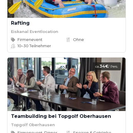
Rafting
Eiskanal Eventlocation
Firmenevent
Ohne
10–30
Teilnehmer
34€
ca.
/ Pers.
Teambuilding bei Topgolf Oberhausen
Topgolf Oberhausen
Firmenevent, Dinner
Speisen & Getränke