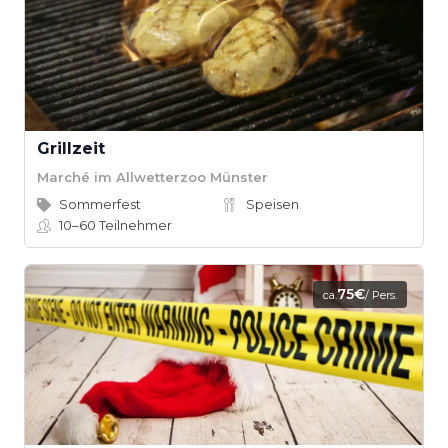
Grillzeit
Marché im Allwetterzoo Münster
Sommerfest
Speisen
10–60
Teilnehmer
75€
ca.
/ Pers.