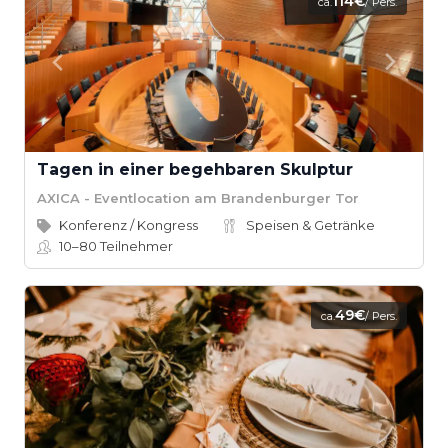
114€
ca.
/ Pers.
Tagen in einer begehbaren Skulptur
AXICA - Eventlocation am Brandenburger Tor
Konferenz / Kongress
Speisen & Getränke
10–80
Teilnehmer
49€
ca.
/ Pers.