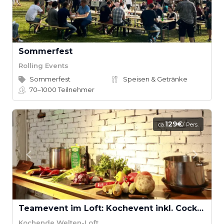
Sommerfest
Rolling Events
Sommerfest
Speisen & Getränke
70–1000
Teilnehmer
129€
ca.
/ Pers.
Teamevent im Loft: Kochevent inkl. Cocktail-Workshop ab 16 Teilnehmern
Kochende Welten-Loft