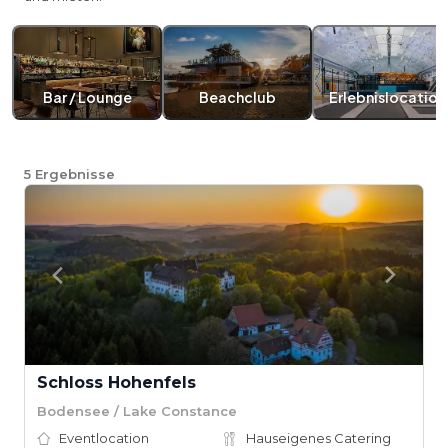
Bar / Lounge
Beachclub
Erlebnislocation
5
Ergebnisse
Schloss Hohenfels
Bodensee / Lake Constance
Eventlocation
Hauseigenes Catering