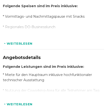
Folgende Speisen sind im Preis inklusive:
*
Vormittags- und Nachmittagspause mit Snacks
*
Regionales DO-Businesslunch
Folgende Getränke sind im Preis inklusive:
WEITERLESEN
*
Getränkeflat (alkoholfreie Getränke, Kaffeespezialitäten
Angebotsdetails
und Tee)
Folgende Leistungen sind im Preis inklusive:
*
Miete für den Hauptraum inklusive hochfunktionaler
technischer Ausstattung
*
Nutzung der Coworking-Area für alle Teilnehmer am Tag
der Veranstaltung
WEITERLESEN
*
Highspeed Internetzugang (WLAN)