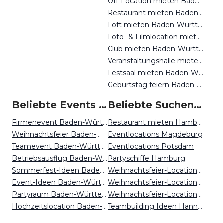
Off-Location mieten Baden-Württemberg
Restaurant mieten Baden-Württemberg
Loft mieten Baden-Württemberg
Foto- & Filmlocation mieten Baden-Württemberg
Club mieten Baden-Württemberg
Veranstaltungshalle mieten Baden-Württemberg
Festsaal mieten Baden-Württemberg
Geburtstag feiern Baden-Württemberg
Beliebte Events in Baden-Württemberg
Beliebte Suchen auf Event Inc
Firmenevent Baden-Württemberg
Restaurant mieten Hamburg
Weihnachtsfeier Baden-Württemberg
Eventlocations Magdeburg
Teamevent Baden-Württemberg
Eventlocations Potsdam
Betriebsausflug Baden-Württemberg
Partyschiffe Hamburg
Sommerfest-Ideen Baden-Württemberg
Weihnachtsfeier-Locations Köln
Event-Ideen Baden-Württemberg
Weihnachtsfeier-Locations Potsdam
Partyraum Baden-Württemberg
Weihnachtsfeier-Locations Osnabrück
Hochzeitslocation Baden-Württemberg
Teambuilding Ideen Hannover