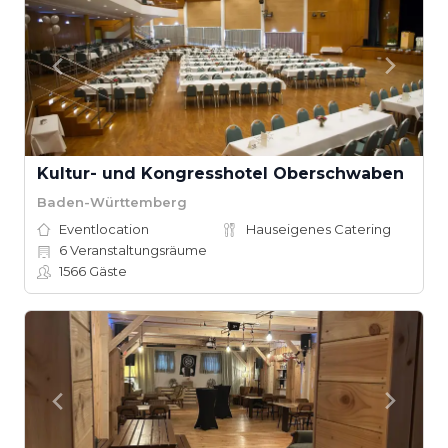
Kultur- und Kongresshotel Oberschwaben
Baden-Württemberg
Eventlocation
Hauseigenes Catering
6
Veranstaltungsräume
1566
Gäste