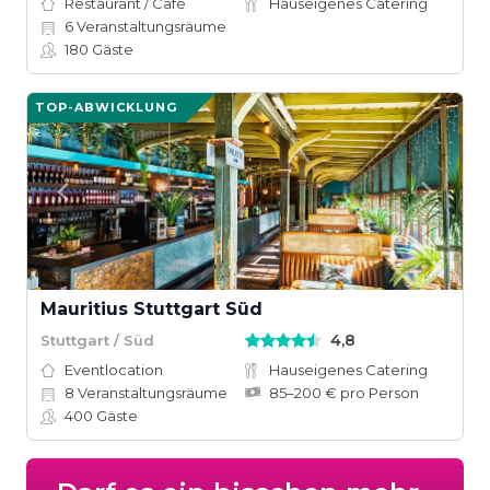
Restaurant / Café
Hauseigenes Catering
6
Veranstaltungsräume
180
Gäste
TOP-ABWICKLUNG
Mauritius Stuttgart Süd
4,8
Stuttgart / Süd
Eventlocation
Hauseigenes Catering
8
Veranstaltungsräume
85–200 € pro Person
400
Gäste