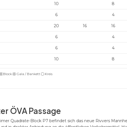
10
8
6
4
20
16
16
6
4
6
4
10
8
Block
Gala / Bankett
Kreis
ter ÖVA Passage
mer Quadrate-Block P7 befindet sich das neue Rivvers Mannhei