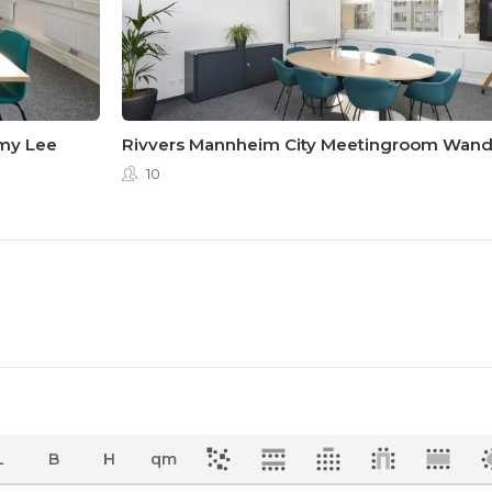
my Lee
Rivvers Mannheim City Meetingroom Wan
10
L
B
H
qm