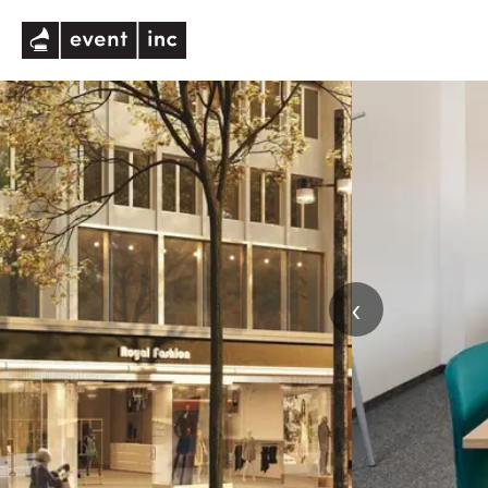
eventinc
‹