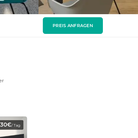
PREIS ANFRAGEN
er
330€
/ Tag