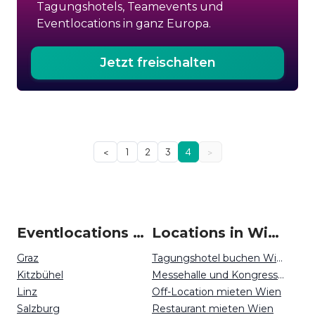
Tagungshotels, Teamevents und
Eventlocations in ganz Europa.
Jetzt freischalten
<
1
2
3
4
>
Eventlocations um Wien
Locations in Wien mieten
Graz
Tagungshotel buchen Wien
Kitzbühel
Messehalle und Kongresszentrum mieten Wien
Linz
Off-Location mieten Wien
Salzburg
Restaurant mieten Wien