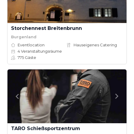
Storchennest Breitenbrunn
Burgenland
Eventlocation
Hauseigenes Catering
4
Veranstaltungsräume
775
Gäste
TARO Schießsportzentrum