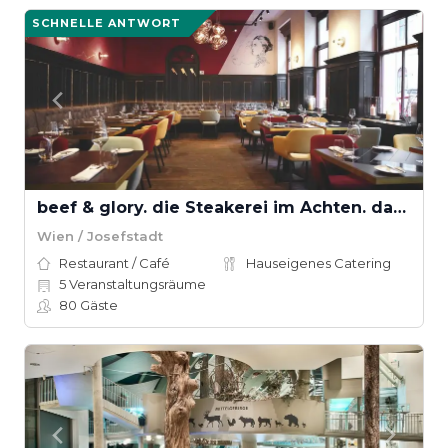
SCHNELLE ANTWORT
beef & glory. die Steakerei im Achten. das Steakhouse in Wien
Wien / Josefstadt
Restaurant / Café
Hauseigenes Catering
5
Veranstaltungsräume
80
Gäste