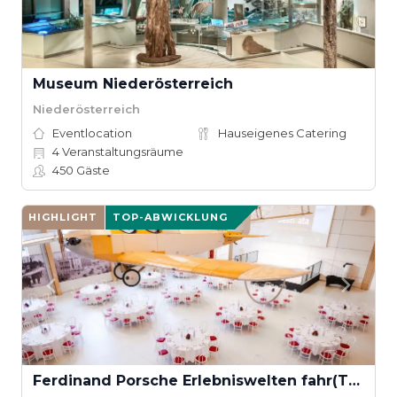
Museum Niederösterreich
Niederösterreich
Eventlocation
Hauseigenes Catering
4
Veranstaltungsräume
450
Gäste
HIGHLIGHT
TOP-ABWICKLUNG
Ferdinand Porsche Erlebniswelten fahr(T)raum