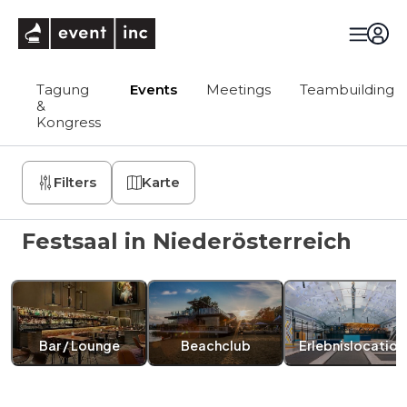
eventinc
Tagung
Events
Meetings
Teambuilding
&
Kongress
Filters
Karte
Festsaal in Niederösterreich
Bar / Lounge
Beachclub
Erlebnislocation