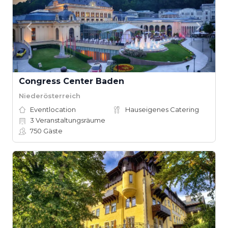
Congress Center Baden
Niederösterreich
Eventlocation
Hauseigenes Catering
3
Veranstaltungsräume
750
Gäste