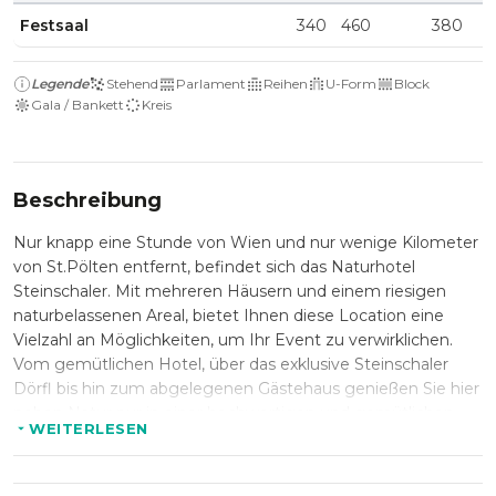
Festsaal
340
460
380
Legende
Stehend
Parlament
Reihen
U-Form
Block
Gala / Bankett
Kreis
Beschreibung
Nur knapp eine Stunde von Wien und nur wenige Kilometer
von St.Pölten entfernt, befindet sich das Naturhotel
Steinschaler. Mit mehreren Häusern und einem riesigen
naturbelassenen Areal, bietet Ihnen diese Location eine
Vielzahl an Möglichkeiten, um Ihr Event zu verwirklichen.
Vom gemütlichen Hotel, über das exklusive Steinschaler
Dörfl bis hin zum abgelegenen Gästehaus genießen Sie hier
neben Natur pur in einer hochwertigen und gemütlichen
WEITERLESEN
Atmosphäre.
Die Event - und Seminarräume bieten sowohl Platz für