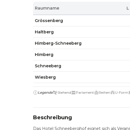
Raumname
L
Grössenberg
Haltberg
Himberg-Schneeberg
Himberg
Schneeberg
Wiesberg
Legende
Stehend
Parlament
Reihen
U-Form
Beschreibung
Das Hotel Schneeberghof eignet sich als Veranst