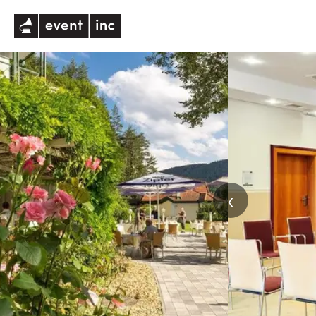
eventinc
‹