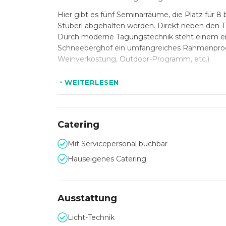
Hier gibt es fünf Seminarräume, die Platz für 8
Stüberl abgehalten werden. Direkt neben den 
Durch moderne Tagungstechnik steht einem er
Schneeberghof ein umfangreiches Rahmenprog
Weinverkostung, Outdoor-Programm, etc.).
Für private Events wie Geburtstage und Hochze
WEITERLESEN
Schneeberghofs perfekt. Die hauseigene Küche
Menüs. Ein besonderes Highlight ist das Pano
Hotels werden Sie sich sofort wohlfühlen.
Catering
Das Hotel liegt am Fuße des Schneeberges und i
Mit Servicepersonal buchbar
Hauseigenes Catering
Ausstattung
Licht-Technik