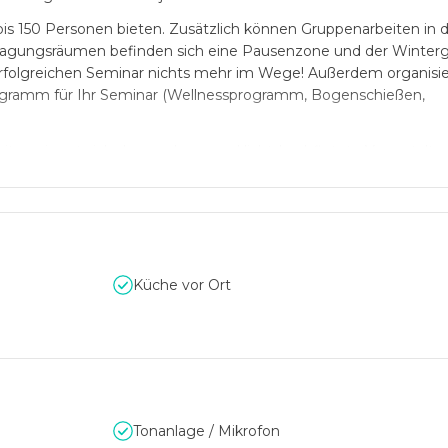
 bis 150 Personen bieten. Zusätzlich können Gruppenarbeiten in 
Tagungsräumen befinden sich eine Pausenzone und der Winterg
folgreichen Seminar nichts mehr im Wege! Außerdem organisie
ramm für Ihr Seminar (Wellnessprogramm, Bogenschießen,
iten eignet sich der moderne und lichtdurchflutete Veranstalt
 des Hotels verwöhnt Ihre Gäste zudem mit verschiedenen Kre
rama auf Berge und Wälder und in Kombination mit dem Wellnes
st durch die gute Lage nahe der A2 leicht und problemlos zu e
Küche vor Ort
Tonanlage / Mikrofon