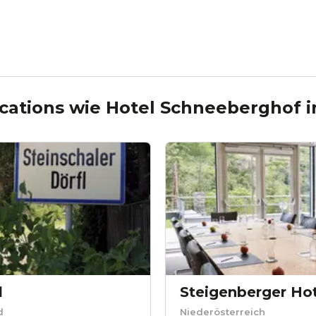
cations wie
Hotel Schneeberghof
i
l
Steigenberger Ho
d
Niederösterreich