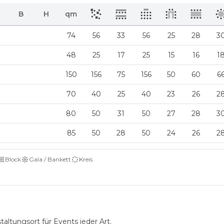
B
H
qm
74
56
33
56
25
28
3
48
25
17
25
15
16
1
150
156
75
156
50
60
6
70
40
25
40
23
26
2
80
50
31
50
27
28
3
85
50
28
50
24
26
2
Block
Gala / Bankett
Kreis
altungsort für Events jeder Art.