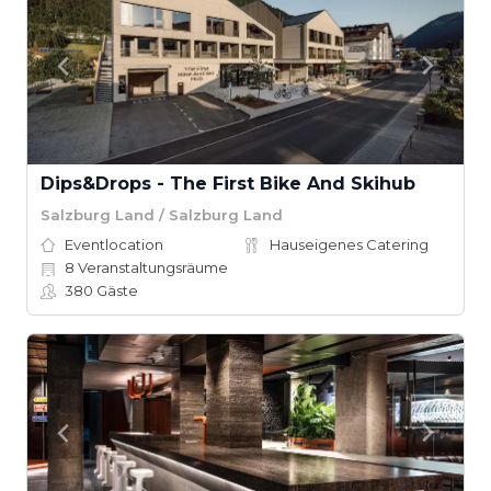
Dips&Drops - The First Bike And Skihub
Salzburg Land / Salzburg Land
Eventlocation
Hauseigenes Catering
8
Veranstaltungsräume
380
Gäste