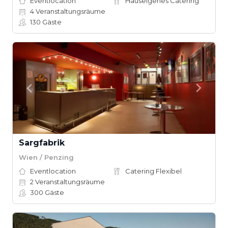
Eventlocation
Hauseigenes Catering
4
Veranstaltungsräume
130
Gäste
Sargfabrik
Wien / Penzing
Eventlocation
Catering Flexibel
2
Veranstaltungsräume
300
Gäste