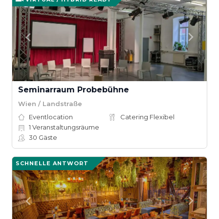
Seminarraum Probebühne
Wien / Landstraße
Eventlocation
Catering Flexibel
1
Veranstaltungsräume
30
Gäste
SCHNELLE ANTWORT