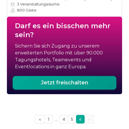
3
Veranstaltungsräume
800
Gäste
Darf es ein bisschen mehr
sein?
Sichern Sie sich Zugang zu unserem
erweiterten Portfolio mit über 90.000
Tagungshotels, Teamevents und
Eventlocations in ganz Europa.
Jetzt freischalten
…
<
1
4
5
6
>