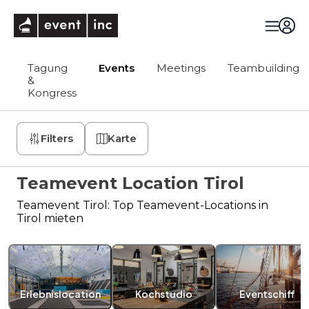
eventinc
Tagung
Events
Meetings
Teambuilding
&
Kongress
Filters
Karte
Teamevent Location Tirol
Teamevent Tirol: Top Teamevent-Locations in
Tirol mieten
Erlebnislocation
Kochstudio
Eventschiff