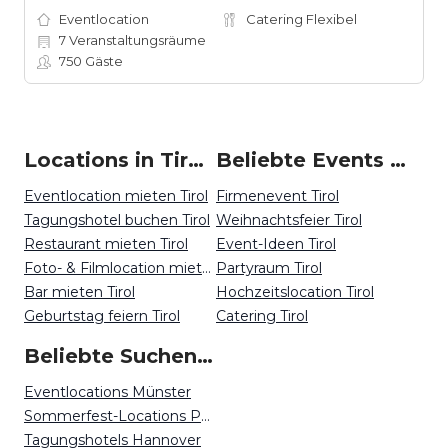
Eventlocation
Catering Flexibel
7
Veranstaltungsräume
750
Gäste
Locations in Tirol mieten
Beliebte Events in Tirol
Eventlocation mieten Tirol
Firmenevent Tirol
Tagungshotel buchen Tirol
Weihnachtsfeier Tirol
Restaurant mieten Tirol
Event-Ideen Tirol
Foto- & Filmlocation mieten Tirol
Partyraum Tirol
Bar mieten Tirol
Hochzeitslocation Tirol
Geburtstag feiern Tirol
Catering Tirol
Beliebte Suchen auf Event Inc
Eventlocations Münster
Sommerfest-Locations Potsdam
Tagungshotels Hannover