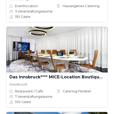
Eventlocation
Hauseigenes Catering
3
Veranstaltungsräume
150
Gäste
Das Innsbruck**** MICE-Location Boutique Convention
Innsbruck
Restaurant / Café
Catering Flexibel
7
Veranstaltungsräume
100
Gäste