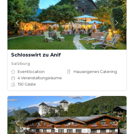
Schlosswirt zu Anif
Salzburg
Eventlocation
Hauseigenes Catering
4
Veranstaltungsräume
150
Gäste