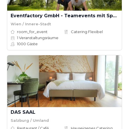
Eventfactory GmbH - Teamevents mit Spaß
Wien / Innere-Stadt
room_for_event
Catering Flexibel
1
Veranstaltungsräume
1000
Gäste
DAS SAAL
Salzburg / Umland
Restaurant / Café
Hauseigenes Catering