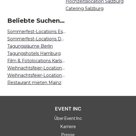
Hochzeitslocation Salzburg
Catering Salzburg
Beliebte Suchen auf Event Inc
Sommerfest-Locations Essen
Sommerfest-Locations Dortmund
Tagungsräume Berlin
Tagungshotels Hamburg
Film & Fotolocations Karlsruhe
Weihnachtsfeier-Locations Osnabrück
Weihnachtsfeier-Locations Leipzig
Restaurant mieten Mainz
EVENT INC
Über Event Inc
Karriere
Presse