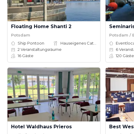
Floating Home Shanti 2
Seminari
Potsdam
Potsdam / 
Ship Pontoon
Hauseigenes Catering
Eventloc
2
Veranstaltungsräume
6
Veranst
16
Gäste
120
Gäste
Hotel Waldhaus Prieros