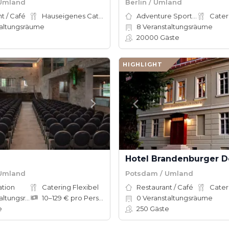
 Umland
Berlin / Umland
t / Café
Hauseigenes Catering
Adventure Sports Site
Cater
altungsräume
8
Veranstaltungsräume
20000
Gäste
HIGHLIGHT
Hotel Brandenburger 
 Umland
Potsdam / Umland
ation
Catering Flexibel
Restaurant / Café
Cater
tungsräume
10–129 € pro Person
0
Veranstaltungsräume
e
250
Gäste