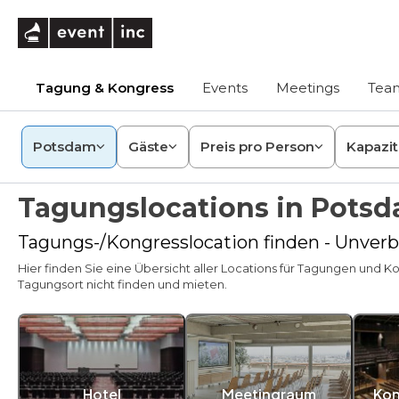
eventinc
Tagung & Kongress
Events
Meetings
Team
Potsdam
Gäste
Preis pro Person
Kapazit
Tagungslocations in Pots
Tagungs-/Kongresslocation finden - Unverbi
Hier finden Sie eine Übersicht aller Locations für Tagungen und K
Tagungsort nicht finden und mieten.
Hotel
Meetingraum
Kon