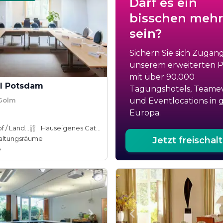
Darf es ein
bisschen mehr
sein?
Sichern Sie sich Zugan
unserem erweiterten Po
mit über 90.000
l Potsdam
Tagungshotels, Teame
Golm
und Eventlocations in 
Europa.
Bauernhof / Landhaus
Hauseigenes Catering
altungsräume
Jetzt freischal
e