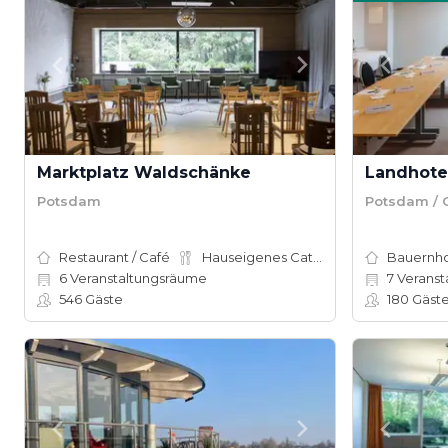
Marktplatz Waldschänke
Landhote
Potsdam
Potsdam / 
Restaurant / Café
Hauseigenes Catering
6
Veranstaltungsräume
7
Veranst
546
Gäste
180
Gäst