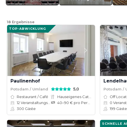
18
Ergebnisse
TOP-ABWICKLUNG
Paulinenhof
5,0
Potsdam / Umland
Potsdam /
Restaurant / Café
Hauseigenes Catering
Off Locat
12
Veranstaltungsräume
40–90 € pro Person
0
Veranstal
300
Gäste
199
Gäste
SCHNELLE 