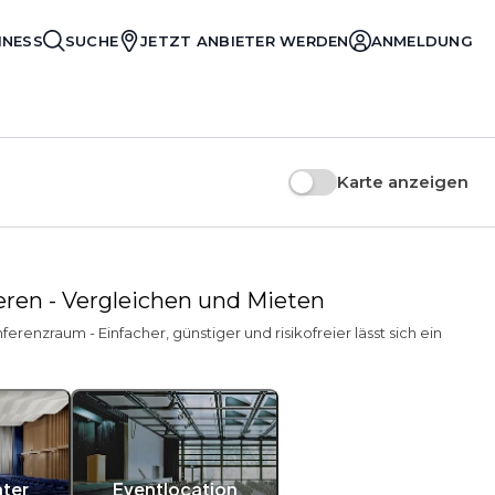
INESS
SUCHE
JETZT ANBIETER WERDEN
ANMELDUNG
Karte anzeigen
ieren - Vergleichen und Mieten
enzraum - Einfacher, günstiger und risikofreier lässt sich ein
ater
Eventlocation