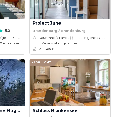
Project June
5,0
Brandenburg / Brandenburg
Hauseigenes Catering
Bauernhof / Landhaus
Hauseigenes Catering
69–250 € pro Person
8
Veranstaltungsräume
150
Gäste
HIGHLIGHT
Secret Forest – Der grüne Flugplatz
Schloss Blankensee