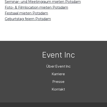
Seminar- und Meetingraum mieten Potsdam
Foto- & Filmlocation mieten Potsdam
Festsaal mieten Potsdam
Geburtstag feiern Potsdam
Event Inc
Über Event Inc
Karriere
Presse
Kontakt