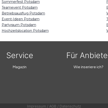
Sommerfest Potsdam
Teamevent Potsdam
Betriebsausflug Potsdam
Event-Ideen Potsdam
Partyraum Potsdam
Hochzeitslocation Potsdam
Service
Für Anbiete
Magazin
Wie inseriere ich?
Impressum
/
AGB
/
Datenschutz