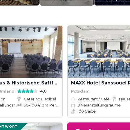
Lendelhaus & Historische Saftfabrik
MAXX Hotel Sanssouci
4,0
 Umland
Potsdam
ion
Catering Flexibel
Restaurant / Café
tungsräume
50–100 € pro Person
0
Veranstaltungsräume
100
Gäste
ANTWORT