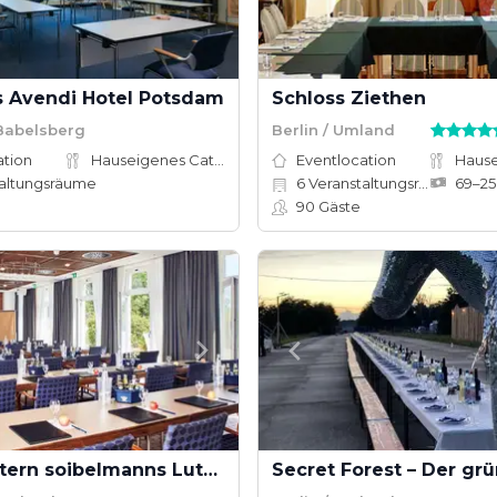
s Avendi Hotel Potsdam
Schloss Ziethen
Babelsberg
Berlin / Umland
ation
Hauseigenes Catering
Eventlocation
altungsräume
6
Veranstaltungsräume
90
Gäste
Best Western soibelmanns Lutherstadt Wittenberg