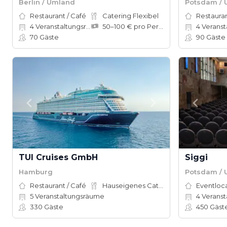
Berlin / Umland
Potsdam /
Restaurant / Café
Catering Flexibel
Restauran
4
Veranstaltungsräume
50–100 € pro Person
4
Veranst
70
Gäste
90
Gäste
TUI Cruises GmbH
Siggi
Hamburg
Potsdam /
Restaurant / Café
Hauseigenes Catering
Eventloc
5
Veranstaltungsräume
4
Veranstal
330
Gäste
450
Gäst