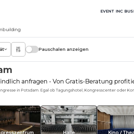
EVENT INC BUS
building
ät
Pauschalen anzeigen
dam
ndlich anfragen - Von Gratis-Beratung profit
ongresse in Potsdam. Egal ob Tagungshotel, Kongresscenter oder Konfer
gresszentrum
Halle
Kino / The