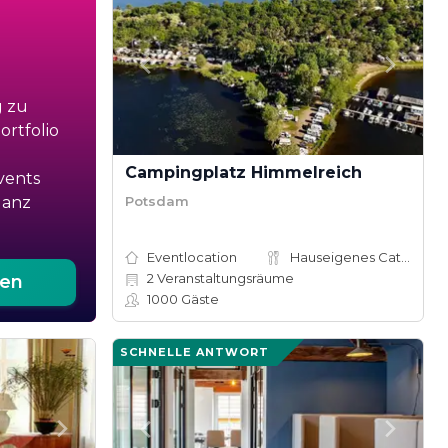
g zu
rtfolio
Campingplatz Himmelreich
vents
Potsdam
ganz
Eventlocation
Hauseigenes Catering
2
Veranstaltungsräume
ten
1000
Gäste
SCHNELLE ANTWORT