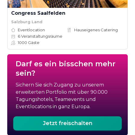
Congress Saalfelden
Salzburg Land
Eventlocation
Hauseigenes Catering
6
Veranstaltungsräume
1000
Gäste
Darf es ein bisschen mehr
sein?
Sichern Sie sich Zugang zu unserem
erweiterten Portfolio mit über 90.000
Tagungshotels, Teamevents und
Eventlocations in ganz Europa.
Jetzt freischalten