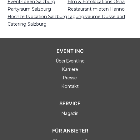
Event-Ideen Salzburg
Film & Fotolocations Osnabrück
Partyraum Salzburg
Restaurant mieten Hannover
Hochzeitslocation Salzburg
Tagungsräume Düsseldorf
Catering Salzburg
EVENT INC
Über Event Inc
Karriere
Presse
Kontakt
SERVICE
Magazin
FÜR ANBIETER