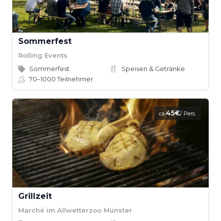
Sommerfest
Rolling Events
Sommerfest
Speisen & Getränke
70–1000
Teilnehmer
45€
ca.
/ Pers.
Grillzeit
Marché im Allwetterzoo Münster