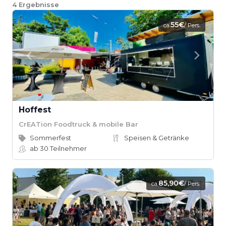
4
Ergebnisse
55€
ca.
/ Pers.
Hoffest
CrEATion Foodtruck & mobile Bar
Sommerfest
Speisen & Getränke
ab 30
Teilnehmer
85,90€
ca.
/ Pers.