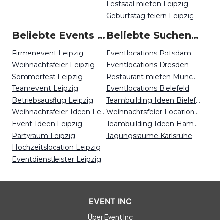
Festsaal mieten Leipzig
Geburtstag feiern Leipzig
Beliebte Events in Leipzig
Beliebte Suchen auf Event Inc
Firmenevent Leipzig
Eventlocations Potsdam
Weihnachtsfeier Leipzig
Eventlocations Dresden
Sommerfest Leipzig
Restaurant mieten München
Teamevent Leipzig
Eventlocations Bielefeld
Betriebsausflug Leipzig
Teambuilding Ideen Bielefeld
Weihnachtsfeier-Ideen Leipzig
Weihnachtsfeier-Locations Düsseldorf
Event-Ideen Leipzig
Teambuilding Ideen Hamburg
Partyraum Leipzig
Tagungsräume Karlsruhe
Hochzeitslocation Leipzig
Eventdienstleister Leipzig
EVENT INC
Über Event Inc