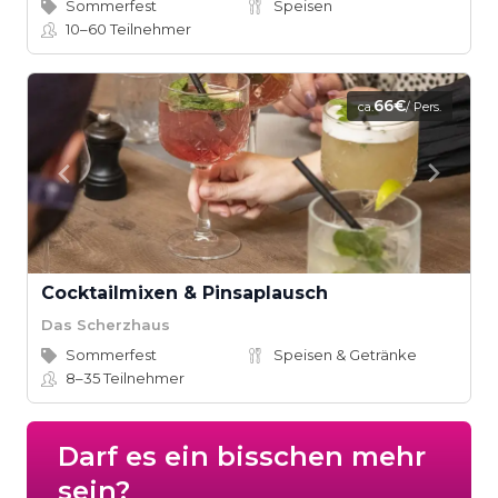
Sommerfest
Speisen
10–60
Teilnehmer
66€
ca.
/ Pers.
Cocktailmixen & Pinsaplausch
Das Scherzhaus
Sommerfest
Speisen & Getränke
8–35
Teilnehmer
Darf es ein bisschen mehr
sein?