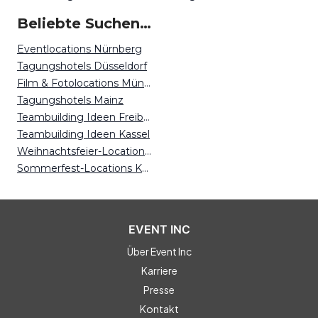
Beliebte Suchen auf Event Inc
Eventlocations Nürnberg
Tagungshotels Düsseldorf
Film & Fotolocations München
Tagungshotels Mainz
Teambuilding Ideen Freiburg
Teambuilding Ideen Kassel
Weihnachtsfeier-Locations Osnabrück
Sommerfest-Locations Karlsruhe
EVENT INC
Über Event Inc
Karriere
Presse
Kontakt