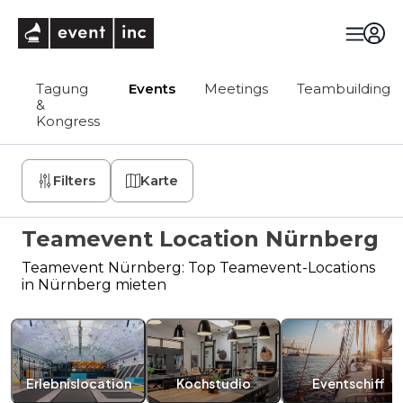
eventinc
Tagung
Events
Meetings
Teambuilding
&
Kongress
Filters
Karte
Teamevent Location Nürnberg
Teamevent Nürnberg: Top Teamevent-Locations
in Nürnberg mieten
Erlebnislocation
Kochstudio
Eventschiff