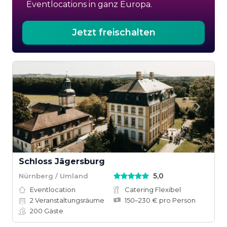
Eventlocations in ganz Europa.
Jetzt freischalten
Schloss Jägersburg
5,0
Nürnberg / Umland
Eventlocation
Catering Flexibel
2
Veranstaltungsräume
150–230 € pro Person
200
Gäste