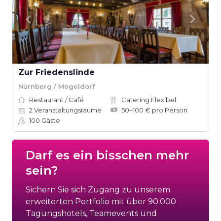
Zur Friedenslinde
Nürnberg / Mögeldorf
Restaurant / Café
Catering Flexibel
2
Veranstaltungsräume
50–100 € pro Person
100
Gäste
Darf es ein bisschen mehr
sein?
Sichern Sie sich Zugang zu unserem
erweiterten Portfolio mit über 90.000
Tagungshotels, Teamevents und