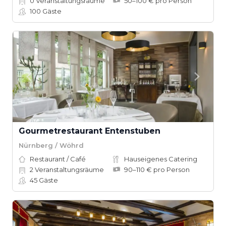
0
Veranstaltungsräume
50–100 € pro Person
100
Gäste
Gourmetrestaurant Entenstuben
Nürnberg / Wöhrd
Restaurant / Café
Hauseigenes Catering
2
Veranstaltungsräume
90–110 € pro Person
45
Gäste