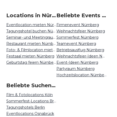
Locations in Nürnberg mieten
Beliebte Events in Nürnberg
Eventlocation mieten Nürnberg
Firmenevent Nürnberg
Tagungshotel buchen Nürnberg
Weihnachtsfeier Nürnberg
Seminar- und Meetingraum mieten Nürnberg
Sommerfest Nürnberg
Restaurant mieten Nürnberg
Teamevent Nürnberg
Foto- & Filmlocation mieten Nürnberg
Betriebsausflug Nürnberg
Festsaal mieten Nürnberg
Weihnachtsfeier-Ideen Nürnberg
Geburtstag feiern Nürnberg
Event-Ideen Nürnberg
Partyraum Nürnberg
Hochzeitslocation Nürnberg
Beliebte Suchen auf Event Inc
Film & Fotolocations Köln
Sommerfest-Locations Bremen
Tagungshotels Berlin
Eventlocations Osnabrück