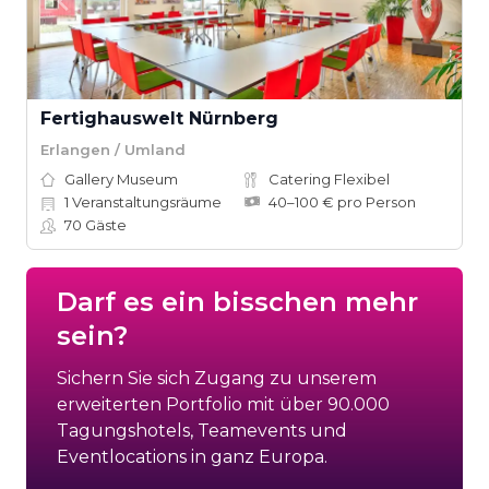
Fertighauswelt Nürnberg
Erlangen / Umland
Gallery Museum
Catering Flexibel
1
Veranstaltungsräume
40–100 € pro Person
70
Gäste
Darf es ein bisschen mehr
sein?
Sichern Sie sich Zugang zu unserem
erweiterten Portfolio mit über 90.000
Tagungshotels, Teamevents und
Eventlocations in ganz Europa.