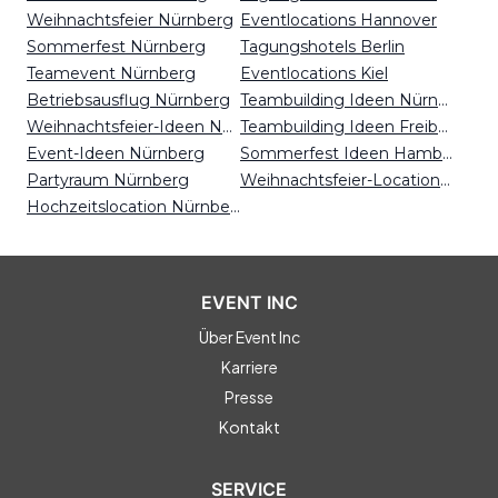
Weihnachtsfeier Nürnberg
Eventlocations Hannover
Sommerfest Nürnberg
Tagungshotels Berlin
Teamevent Nürnberg
Eventlocations Kiel
Betriebsausflug Nürnberg
Teambuilding Ideen Nürnberg
Weihnachtsfeier-Ideen Nürnberg
Teambuilding Ideen Freiburg
Event-Ideen Nürnberg
Sommerfest Ideen Hamburg
Partyraum Nürnberg
Weihnachtsfeier-Locations Essen
Hochzeitslocation Nürnberg
EVENT INC
Über Event Inc
Karriere
Presse
Kontakt
SERVICE