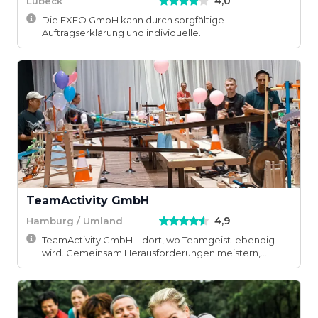
4,0
Lübeck
Die EXEO GmbH kann durch sorgfältige
Auftragserklärung und individuelle
Veranstaltungsdesign EXEO...
TeamActivity GmbH
4,9
Hamburg / Umland
TeamActivity GmbH – dort, wo Teamgeist lebendig
wird. Gemeinsam Herausforderungen meistern,
lache...