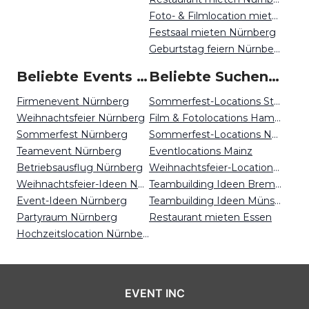
Foto- & Filmlocation mieten Nürnberg
Festsaal mieten Nürnberg
Geburtstag feiern Nürnberg
Beliebte Events in Nürnberg
Beliebte Suchen auf Event Inc
Firmenevent Nürnberg
Sommerfest-Locations Stuttgart
Weihnachtsfeier Nürnberg
Film & Fotolocations Hamburg
Sommerfest Nürnberg
Sommerfest-Locations Nürnberg
Teamevent Nürnberg
Eventlocations Mainz
Betriebsausflug Nürnberg
Weihnachtsfeier-Locations Nürnberg
Weihnachtsfeier-Ideen Nürnberg
Teambuilding Ideen Bremen
Event-Ideen Nürnberg
Teambuilding Ideen Münster
Partyraum Nürnberg
Restaurant mieten Essen
Hochzeitslocation Nürnberg
EVENT INC