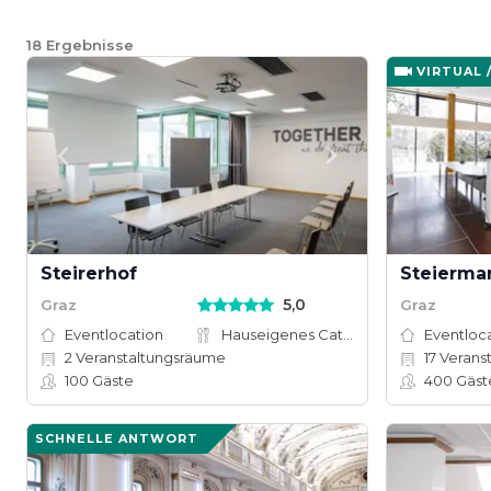
18
Ergebnisse
VIRTUAL 
Steirerhof
Steierma
5,0
Graz
Graz
Eventlocation
Hauseigenes Catering
Eventloc
2
Veranstaltungsräume
17
Verans
100
Gäste
400
Gäst
SCHNELLE ANTWORT