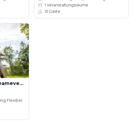
1
Veranstaltungsräume
15
Gäste
Eventfactory GmbH - Teamevents mit Spaß
ing Flexibel