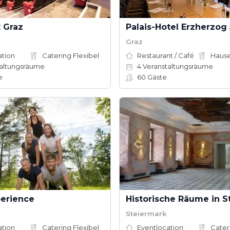
 Graz
Palais-Hotel Erzherzog
Graz
ation
Catering Flexibel
Restaurant / Café
altungsräume
4
Veranstaltungsräume
e
60
Gäste
erience
Historische Räume in St
Steiermark
ation
Catering Flexibel
Eventlocation
Cater