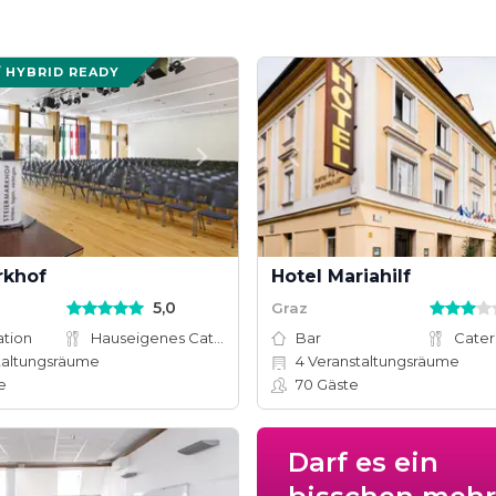
/ HYBRID READY
rkhof
Hotel Mariahilf
5,0
Graz
ation
Hauseigenes Catering
Bar
Cater
taltungsräume
4
Veranstaltungsräume
e
70
Gäste
Darf es ein