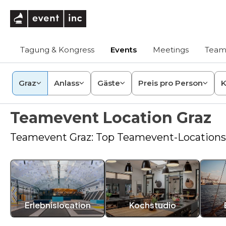
eventinc
Tagung & Kongress
Events
Meetings
Team
Graz
Anlass
Gäste
Preis pro Person
K
Teamevent Location Graz
Teamevent Graz: Top Teamevent-Locations
Erlebnislocation
Kochstudio