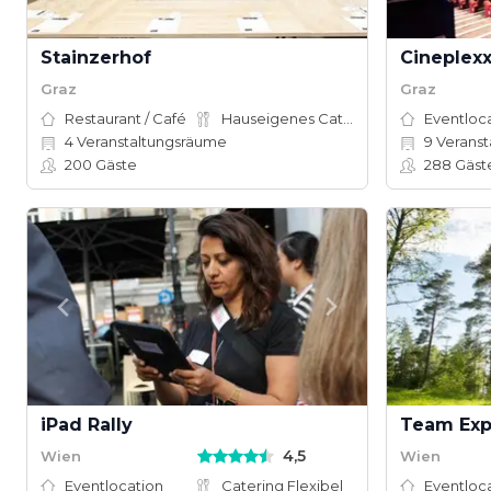
Stainzerhof
Cineplexx
Graz
Graz
Restaurant / Café
Hauseigenes Catering
Eventloc
4
Veranstaltungsräume
9
Veranst
200
Gäste
288
Gäst
iPad Rally
Team Exp
4,5
Wien
Wien
Eventlocation
Catering Flexibel
Eventloc