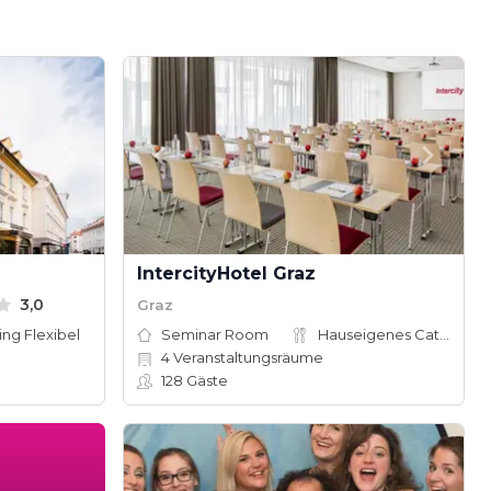
IntercityHotel Graz
3,0
Graz
ing Flexibel
Seminar Room
Hauseigenes Catering
4
Veranstaltungsräume
128
Gäste