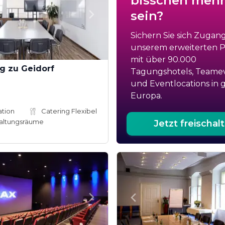
bisschen mehr
sein?
Sichern Sie sich Zugan
unserem erweiterten Po
mit über 90.000
g zu Geidorf
Tagungshotels, Teame
und Eventlocations in 
Europa.
ation
Catering Flexibel
altungsräume
Jetzt freischal