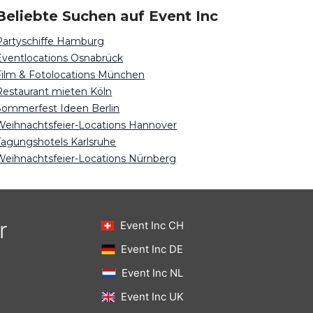
Beliebte Suchen auf Event Inc
Partyschiffe Hamburg
Eventlocations Osnabrück
Film & Fotolocations München
Restaurant mieten Köln
Sommerfest Ideen Berlin
Weihnachtsfeier-Locations Hannover
Tagungshotels Karlsruhe
Weihnachtsfeier-Locations Nürnberg
r
Event Inc CH
Event Inc DE
Event Inc NL
Event Inc UK