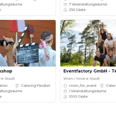
altungsräume
7
Veranstaltungsräume
e
250
Gäste
kshop
re-Stadt
Wien / Innere-Stadt
ation
Catering Flexibel
room_for_event
Cater
altungsräume
1
Veranstaltungsräume
e
1000
Gäste