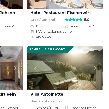
 Johann
Hotel-Restaurant Fischerwirt
5,0
Graz / Umland
Hauseigenes Catering
Eventlocation
Hauseigenes Catering
3
Veranstaltungsräume
220
Gäste
SCHNELLE ANTWORT
ift Rein
Villa Antoinette
Niederösterreich
ing Flexibel
Schloss / Burg
Catering Flexibel