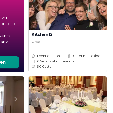
g zu
rtfolio
Kitchen12
vents
Graz
ganz
Eventlocation
Catering Flexibel
0
Veranstaltungsräume
ten
90
Gäste