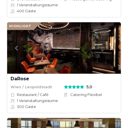
1
Veranstaltungsräume
400
Gäste
HIGHLIGHT
DaRose
5,0
Wien / Leopoldstadt
Restaurant / Café
Catering Flexibel
1
Veranstaltungsräume
300
Gäste