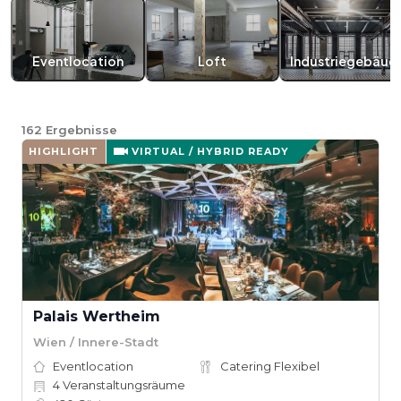
Eventlocation
Loft
Industriegebäud
162
Ergebnisse
HIGHLIGHT
VIRTUAL / HYBRID READY
Palais Wertheim
Wien / Innere-Stadt
Eventlocation
Catering Flexibel
4
Veranstaltungsräume