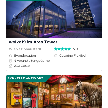
wolke19 im Ares Tower
5,0
Wien / Donaustadt
Eventlocation
Catering Flexibel
4
Veranstaltungsräume
230
Gäste
SCHNELLE ANTWORT