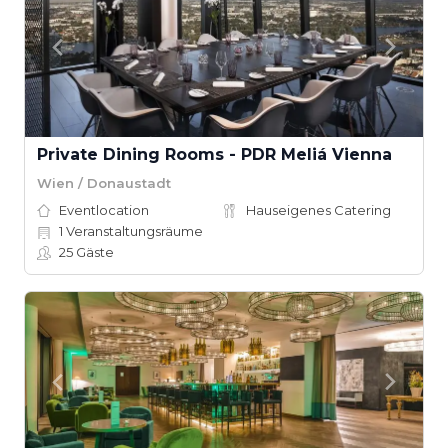
Private Dining Rooms - PDR Meliá Vienna
Wien / Donaustadt
Eventlocation
Hauseigenes Catering
1
Veranstaltungsräume
25
Gäste