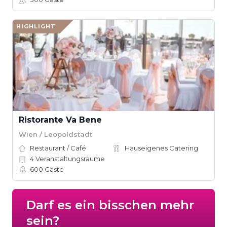
HIGHLIGHT
Ristorante Va Bene
Wien / Leopoldstadt
Restaurant / Café
Hauseigenes Catering
4
Veranstaltungsräume
600
Gäste
Darf es ein bisschen mehr
sein?