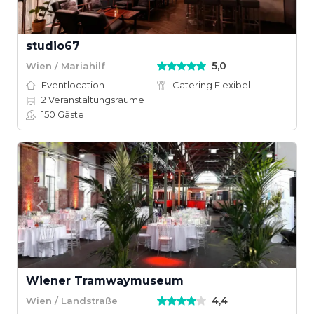
studio67
5,0
Wien / Mariahilf
Eventlocation
Catering Flexibel
2
Veranstaltungsräume
150
Gäste
Wiener Tramwaymuseum
4,4
Wien / Landstraße