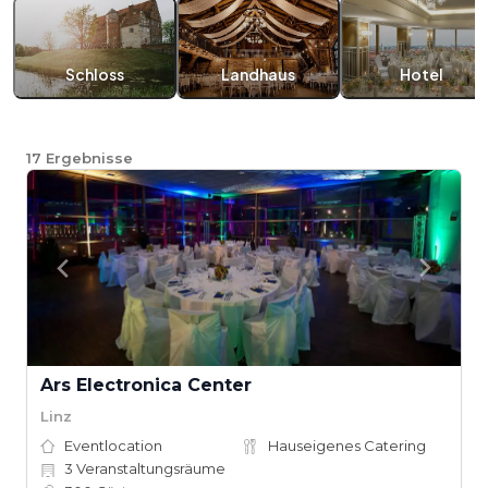
Schloss
Landhaus
Hotel
17
Ergebnisse
Ars Electronica Center
Linz
Eventlocation
Hauseigenes Catering
3
Veranstaltungsräume