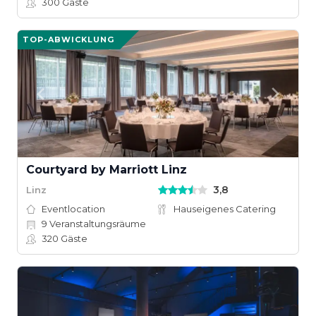
300
Gäste
TOP-ABWICKLUNG
Courtyard by Marriott Linz
3,8
Linz
Eventlocation
Hauseigenes Catering
9
Veranstaltungsräume
320
Gäste