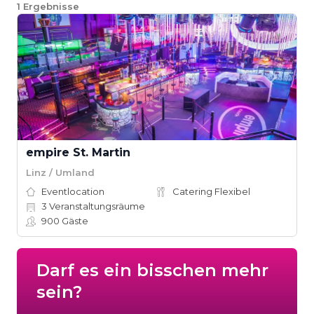
1
Ergebnisse
empire St. Martin
Linz / Umland
Eventlocation
Catering Flexibel
3
Veranstaltungsräume
900
Gäste
Darf es ein bisschen mehr
sein?