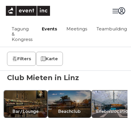
eventinc
Tagung
Events
Meetings
Teambuilding
&
Kongress
Filters
Karte
Club Mieten in Linz
Bar / Lounge
Beachclub
Erlebnislocation