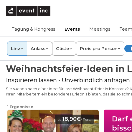
eventinc
Tagung & Kongress
Events
Meetings
Team
Linz
Anlass
Gäste
Preis pro Person
Weihnachtsfeier-Ideen in L
Inspirieren lassen - Unverbindlich anfragen
Sie suchen nach einer Idee für Ihre Weihnachtsfeier in Konstanz? 
Ihren Mitarbeitern ein besonderes Erlebnis bieten, das sie so schn
1
Ergebnisse
Darf 
18,90€
ca.
/ Pers.
biss