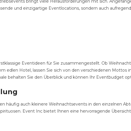
etriebsevents bringt viele Herausforderungen mit sich. Angefang
sende und einzigartige Eventlocations, sondern auch aufregende 
stklassige Eventideen für Sie zusammengestellt. Ob Weihnachts
inem edlen Hotel, lassen Sie sich von den verschiedenen Mottos 
le behalten Sie den Überblick und können Ihr Eventbudget opt
ilung
häufig auch kleinere Weihnachtsevents in den einzelnen Abte
rituosen. Event Inc bietet Ihnen eine hervorragende Übersicht