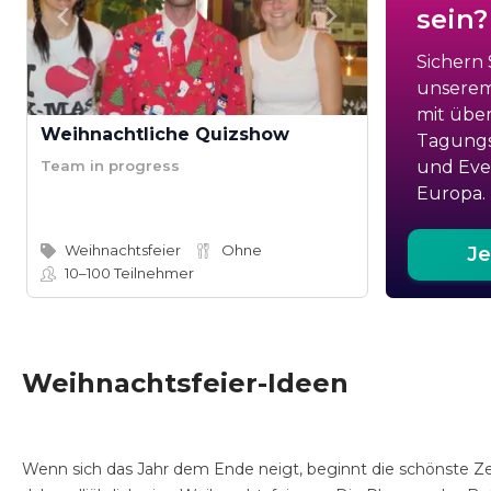
sein?
Sichern 
unserem
mit übe
Weihnachtliche Quizshow
Tagungs
Team in progress
und Even
Europa.
Weihnachtsfeier
Ohne
Je
10–100
Teilnehmer
Weihnachtsfeier-Ideen
Wenn sich das Jahr dem Ende neigt, beginnt die schönste Ze