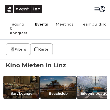
eventinc
Tagung
Events
Meetings
Teambuilding
&
Kongress
Filters
Karte
Kino Mieten in Linz
Bar / Lounge
Beachclub
Erlebnislocation