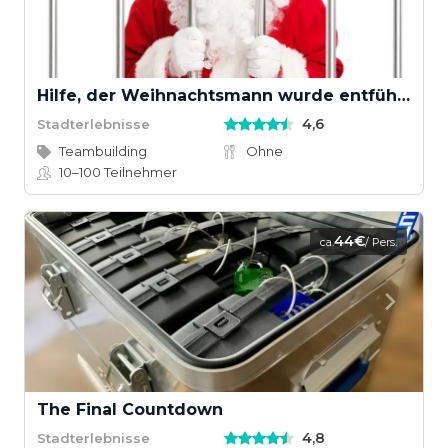
Hilfe, der Weihnachtsmann wurde entführt!
4,6
Stadterlebnisse
Teambuilding
Ohne
10–100
Teilnehmer
44€
ca.
/ Pers.
The Final Countdown
4,8
Stadterlebnisse