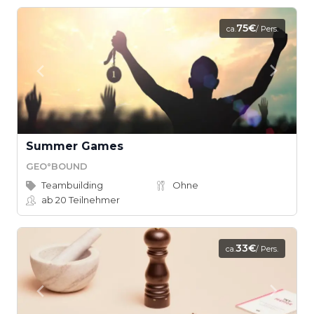
75€
ca.
/ Pers.
Summer Games
GEO°BOUND
Teambuilding
Ohne
ab 20
Teilnehmer
33€
ca.
/ Pers.