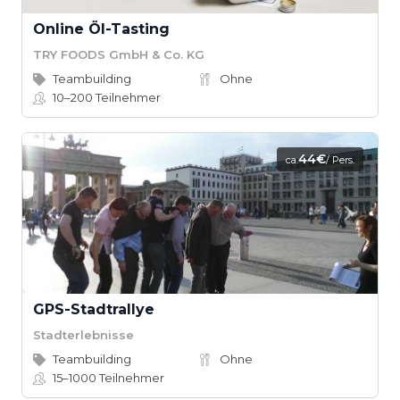
Online Öl-Tasting
TRY FOODS GmbH & Co. KG
Teambuilding
Ohne
10–200
Teilnehmer
44€
ca.
/ Pers.
GPS-Stadtrallye
Stadterlebnisse
Teambuilding
Ohne
15–1000
Teilnehmer