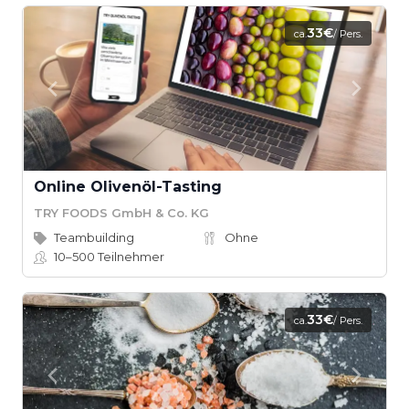
33€
ca.
/ Pers.
Online Olivenöl-Tasting
TRY FOODS GmbH & Co. KG
Teambuilding
Ohne
10–500
Teilnehmer
33€
ca.
/ Pers.