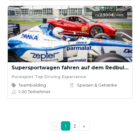
2.500€
ca.
/ Pers.
Supersportwagen fahren auf dem Redbullring
Puresport Top Driving Experience
Teambuilding
Speisen & Getränke
1–20
Teilnehmer
<
1
2
>