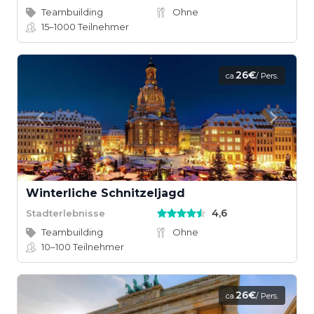
Teambuilding
Ohne
15–1000
Teilnehmer
26€
ca.
/ Pers.
Winterliche Schnitzeljagd
4,6
Stadterlebnisse
Teambuilding
Ohne
10–100
Teilnehmer
26€
ca.
/ Pers.