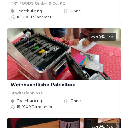
TRY FOODS GmbH & Co. KG
Teambuilding
Ohne
10–200
Teilnehmer
44€
ca.
/ Pers.
Weihnachtliche Rätselbox
Stadterlebnisse
Teambuilding
Ohne
15–1000
Teilnehmer
43€
ca.
/ Pers.