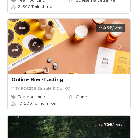
Teambuilding
Speisen & Getränke
2–300
Teilnehmer
43€
ca.
/ Pers.
Online Bier-Tasting
TRY FOODS GmbH & Co. KG
Teambuilding
Ohne
10–200
Teilnehmer
75€
ca.
/ Pers.