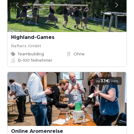
Highland-Games
Rafters GmbH
Teambuilding
Ohne
12–100
Teilnehmer
33€
ca.
/ Pers.
Online Aromenreise