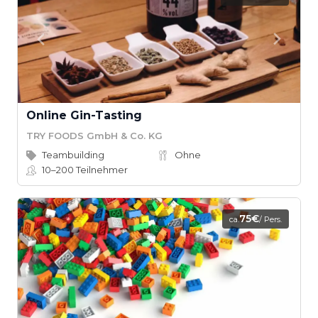
Online Gin-Tasting
TRY FOODS GmbH & Co. KG
Teambuilding
Ohne
10–200
Teilnehmer
75€
ca.
/ Pers.