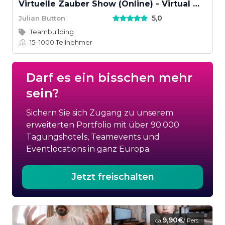
Virtuelle Zauber Show (Online) - Virtual Magic Show
5,0
Julian Button
Teambuilding
15–1000
Teilnehmer
Darf es ein bisschen mehr
sein?
Sichern Sie sich Zugang zu unserem
erweiterten Portfolio mit über 90.000
Tagungshotels, Teamevents und
Eventlocations in ganz Europa.
Jetzt freischalten
9,90€
ca.
/ Pers.