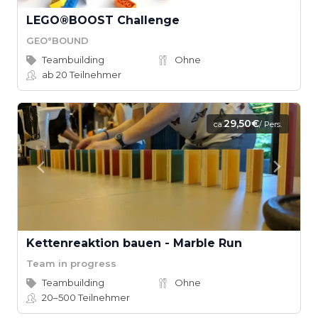
LEGO®BOOST Challenge
GEO°BOUND
Teambuilding
Ohne
ab 20
Teilnehmer
29,50€
ca.
/ Pers.
Kettenreaktion bauen - Marble Run
Team in progress
Teambuilding
Ohne
20–500
Teilnehmer