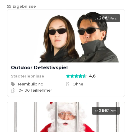
55
Ergebnisse
26€
ca.
/ Pers.
Outdoor Detektivspiel
4,6
Stadterlebnisse
Teambuilding
Ohne
10–100
Teilnehmer
26€
ca.
/ Pers.