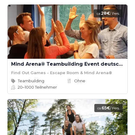
28€
ca.
/ Pers.
Mind Arena® Teambuilding Event deutschlandweit
Find Out Games - Escape Room & Mind Arena®
Teambuilding
Ohne
20–1000
Teilnehmer
65€
ca.
/ Pers.