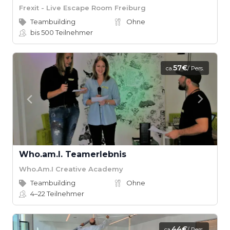
Frexit - Live Escape Room Freiburg
Teambuilding
Ohne
bis 500
Teilnehmer
57€
ca.
/ Pers.
Who.am.I. Teamerlebnis
Who.Am.I Creative Academy
Teambuilding
Ohne
4–22
Teilnehmer
44€
ca.
/ Pers.