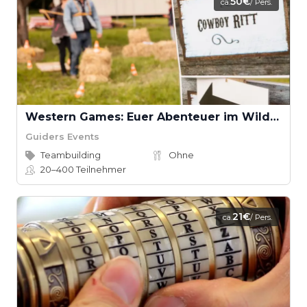
50€
ca.
/ Pers.
Western Games: Euer Abenteuer im Wilden Westen
Guiders Events
Teambuilding
Ohne
20–400
Teilnehmer
21€
ca.
/ Pers.