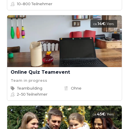
10–800
Teilnehmer
14€
ca.
/ Pers.
Online Quiz Teamevent
Team in progress
Teambuilding
Ohne
2–50
Teilnehmer
45€
ca.
/ Pers.