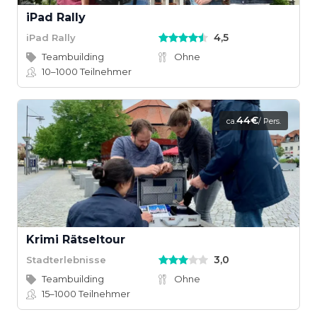
iPad Rally
4,5
iPad Rally
Teambuilding
Ohne
10–1000
Teilnehmer
44€
ca.
/ Pers.
Krimi Rätseltour
3,0
Stadterlebnisse
Teambuilding
Ohne
15–1000
Teilnehmer