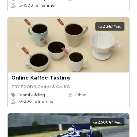
15–1000
Teilnehmer
33€
ca.
/ Pers.
Online Kaffee-Tasting
TRY FOODS GmbH & Co. KG
Teambuilding
Ohne
10–200
Teilnehmer
2.500€
ca.
/ Pers.