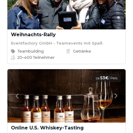
Weihnachts-Rally
Eventfactory GmbH - Teamevents mit Spaß
Teambuilding
Getränke
20–400
Teilnehmer
53€
ca.
/ Pers.
Online U.S. Whiskey-Tasting